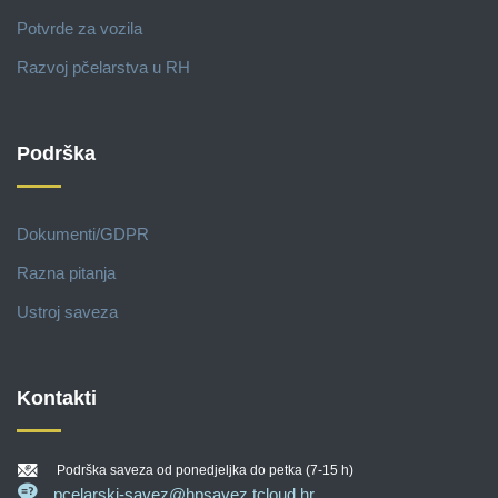
Potvrde za vozila
Razvoj pčelarstva u RH
Podrška
Dokumenti/GDPR
Razna pitanja
Ustroj saveza
Kontakti
Podrška saveza od ponedjeljka do petka (7-15 h)
pcelarski-savez@hpsavez.tcloud.hr