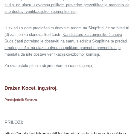
službi na ulazu u dvoranu prilikom provedbe preverifikacije mandata da
iste dostavi verifikacijsko-izbornoj komisiji
.
U skladu s gore predloženim dnevnim redom na Skupštini će se birati tri
(3) zamjenika članova Sud časti.
Kandidature za zamjenike članova
Suda časti potrebno je dostaviti na samu sjednicu Skupštine te predati
stručnoj službi na ulazu u dvoranu prilikom provedbe preverifikacije
mandata da iste dostavi verifikacijsko-izbornoj komisiji
.
Za sva ostala pitanja stojimo Vam na raspolaganju,
Dražen Kocet, ing.stroj.
Predsjednik Saveza
PRILOZI:
https://pcela.hr/dokumenti/Poslovnik-o-radu-izborne-Skupštine-