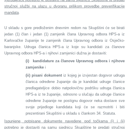
stručnoj službi na ulazu u dvoranu prilikom provedbe preverifikacije
mandata
.
U skladu s gore predloženim dnevnim redom na Skupštini će se birati
jedan (1) član i jedan (1) zamjenik člana Upravnog odbora HPS-a iz
Karlovačke županije te zamjenik člana Upravnog odbora iz Osječko-
baranjske. Udruga članica HPS-a iz koje su kandidati za članove
Upravnog odbora HPS-a i njihovi zamjenici dužna je dostaviti:
(i)
kandidature za članove Upravnog odbora i njihove
zamjenike
i
(ii)
pisani dokument
iz kojeg je izvjestan dogovor udruga
članica određene županije da je kandidat udruge članice
predlagateljice dobio natpolovičnu podršku udruga članica
HPS-a iz te županije, odnosno u slučaju da udruge članice
određene županije ne postignu dogovor neka dostave sve
svoje prijedloge kandidata koji će se razmotriti i biti
prezentirani Skupštini u skladu s člankom 34. Statuta.
Ispunjene, potpisane dokumente navedene pod točkama (i) i (ii)
potrebno je dostaviti na samu sjednicu Skupštine te predati stručnoj