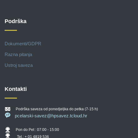
Podrška
Dokumenti/GDPR
Razna pitanja
Ustroj saveza
Kontakti
Podrška saveza od ponedjeljka do petka (7-15 h)
pcelarski-savez@hpsavez.tcloud.hr
Pon do Pet : 07:00 - 15:00
Tel.: + 01 4819 536