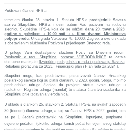
Poštovani članovi HPS-a,
temeljem članka 28. stavka 1. Statuta HPS-a
predsjednik Saveza
saziva Skupštinu HPS-a
i ovim putem Vas pozivam na redovnu
sjednicu Skupštine HPS-a koja će se održati
dana 29. travnja 2023.
godine
s početkom u
10:00 sati
u
u Kino dvorani Ministarstva
poljoprivredu
, Ulica grada Vukovara 78, 10000, Zagreb,
a sve u skladu
s dostavljenim službenim Pozivom i prijedlogom Dnevnog reda.
U prilogu Vam dostavljamo službeni
Poziv sa Dnevnim redom
,
Poslovnik o radu Skupštine
,
obrazac VJERODAJNICE
te ostale
dostupne materijale
(Izvješće predsjednika o radu i poslovanju Saveza,
Rebalans proračuna za 2023., Financijski plan i Plan rada za 2024.).
Skupštini mogu, kao predstavnici, prisustvovati članovi Hrvatskog
pčelarskog saveza koji su platili članarinu u 2023. godini. Stoga, molimo
predsjednike udruga članica da provjere status svoje udruge u
nadležnom Registru udruga (mandat) te statusa članstva izaslanika za
Skupštinu prije izdavanja vjerodajnica.
U skladu s člankom 25. stavkom 2. Statuta HPS-a, na svakih započetih
30 (trideset) članova udruge, a koji su članovi HPS u 2022. godini, bira
se po 1 (jedan) predstavnik na Skupštinu.
Ispunjene, potpisane i
ovjerene pečatom (ukoliko udruga koristi pečat temeljem svog statuta)
vjerodajnice potrebno je dostaviti na samu sjednicu Skupštine te predati