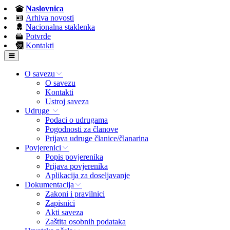
Naslovnica
Arhiva novosti
Nacionalna staklenka
Potvrde
Kontakti
O savezu
O savezu
Kontakti
Ustroj saveza
Udruge
Podaci o udrugama
Pogodnosti za članove
Prijava udruge članice/članarina
Povjerenici
Popis povjerenika
Prijava povjerenika
Aplikacija za doseljavanje
Dokumentacija
Zakoni i pravilnici
Zapisnici
Akti saveza
Zaštita osobnih podataka