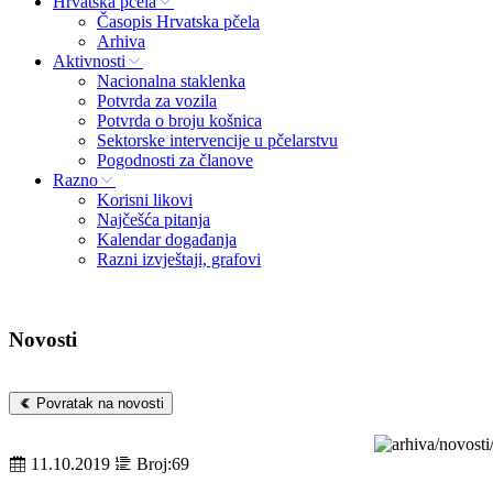
Hrvatska pčela
Časopis Hrvatska pčela
Arhiva
Aktivnosti
Nacionalna staklenka
Potvrda za vozila
Potvrda o broju košnica
Sektorske intervencije u pčelarstvu
Pogodnosti za članove
Razno
Korisni likovi
Najčešća pitanja
Kalendar događanja
Razni izvještaji, grafovi
Novosti
Povratak na novosti
11.10.2019
Broj:69