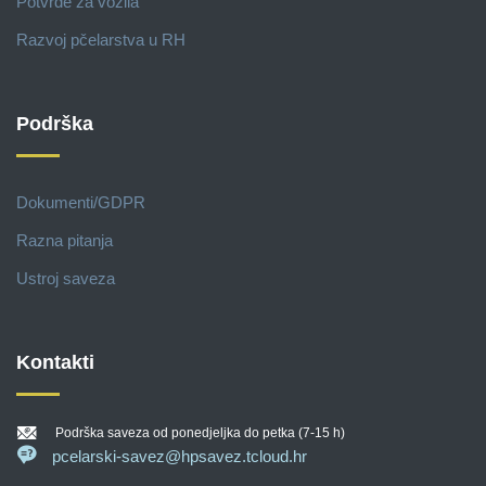
Potvrde za vozila
Razvoj pčelarstva u RH
Podrška
Dokumenti/GDPR
Razna pitanja
Ustroj saveza
Kontakti
Podrška saveza od ponedjeljka do petka (7-15 h)
pcelarski-savez@hpsavez.tcloud.hr