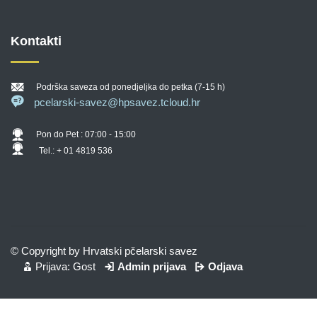
Kontakti
Podrška saveza od ponedjeljka do petka (7-15 h)
pcelarski-savez@hpsavez.tcloud.hr
Pon do Pet : 07:00 - 15:00
Tel.: + 01 4819 536
© Copyright by Hrvatski pčelarski savez
Prijava: Gost
Admin prijava
Odjava