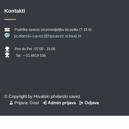
Kontakti
Podrška saveza od ponedjeljka do petka (7-15 h)
pcelarski-savez@hpsavez.tcloud.hr
Pon do Pet : 07:00 - 15:00
Tel.: + 01 4819 536
© Copyright by Hrvatski pčelarski savez
Prijava: Gost
Admin prijava
Odjava