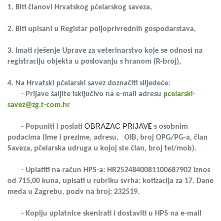
1. Biti članovi Hrvatskog pčelarskog saveza,
2. Biti upisani u Registar poljoprivrednih gospodarstava,
3. Imati rješenje Uprave za veterinarstvo koje se odnosi na
registraciju objekta u poslovanju s hranom (R-broj),
4. Na Hrvatski pčelarski savez doznačiti slijedeće:
- Prijave šaljite isključivo na e-mail adresu
pcelarski-
savez@zg.t-com.hr
OBRAZAC PRIJAV
- Popuniti i poslati
E
s osobnim
podacima (Ime i prezime, adresu, OIB, broj OPG/PG-a, član
Saveza, pčelarska udruga u kojoj ste član, broj tel/mob).
- Uplatiti na račun HPS-a: HR2524840081100687902 iznos
od 715,00 kuna, upisati u rubriku svrha: kotizacija za 17. Dane
meda u Zagrebu, poziv na broj: 232519.
- Kopiju uplatnice skenirati i dostaviti u HPS na e-mail