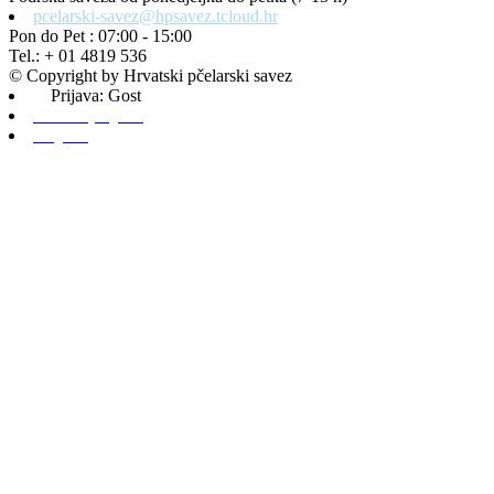
pcelarski-savez@hpsavez.tcloud.hr
Pon do Pet : 07:00 - 15:00
Tel.: + 01 4819 536
© Copyright by Hrvatski pčelarski savez
Prijava: Gost
Admin prijava
Odjava