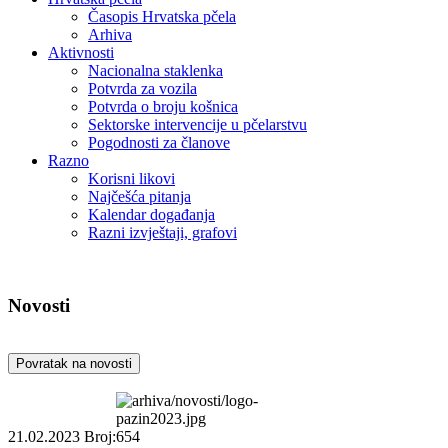
Časopis Hrvatska pčela
Arhiva
Aktivnosti
Nacionalna staklenka
Potvrda za vozila
Potvrda o broju košnica
Sektorske intervencije u pčelarstvu
Pogodnosti za članove
Razno
Korisni likovi
Najčešća pitanja
Kalendar događanja
Razni izvještaji, grafovi
Novosti
Povratak na novosti
21.02.2023
Broj:654