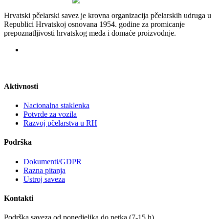
Hrvatski pčelarski savez je krovna organizacija pčelarskih udruga u
Republici Hrvatskoj osnovana 1954. godine za promicanje
prepoznatljivosti hrvatskog meda i domaće proizvodnje.
Aktivnosti
Nacionalna staklenka
Potvrde za vozila
Razvoj pčelarstva u RH
Podrška
Dokumenti/GDPR
Razna pitanja
Ustroj saveza
Kontakti
Podrška saveza od ponedjeljka do petka (7-15 h)