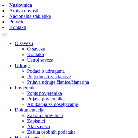
Naslovnica
Arhiva novosti
Nacionalna staklenka
Potvrde
Kontakti
O savezu
O savezu
Kontakti
Ustroj saveza
Udruge
Podaci o udrugama
Pogodnosti za članove
Prijava udruge članice/članarina
Povjerenici
Popis povjerenika
Prijava povjerenika
Aplikacija za doseljavanje
Dokumentacija
Zakoni i pravilnici
Zapisnici
Akti saveza
Zaštita osobnih podataka
Hrvatska pčela