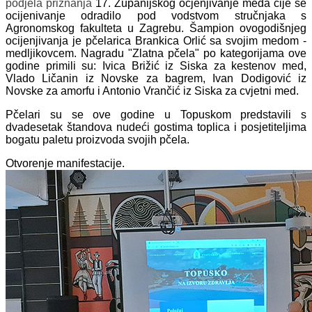
podjela priznanja
17. Županijskog ocjenjivanje meda čije se
ocijenivanje odradilo pod vodstvom stručnjaka s
Agronomskog fakulteta u Zagrebu.
Šampion ovogodišnjeg
ocijenjivanja je pčelarica Brankica Orlić sa svojim medom -
medljikovcem.
Nagradu "Zlatna pčela" po kategorijama ove
godine primili su: Ivica Brižić iz Siska za kestenov med,
Vlado Ličanin iz Novske za bagrem, Ivan Dodigović iz
Novske za amorfu i Antonio Vrančić iz Siska za cvjetni med.
Pčelari su se ove godine u Topuskom predstavili s
dvadesetak štandova nudeći gostima toplica i posjetiteljima
bogatu paletu proizvoda svojih pčela.
Otvorenje manifestacije.