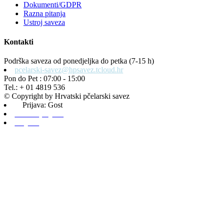
Dokumenti/GDPR
Razna pitanja
Ustroj saveza
Kontakti
Podrška saveza od ponedjeljka do petka (7-15 h)
pcelarski-savez@hpsavez.tcloud.hr
Pon do Pet : 07:00 - 15:00
Tel.: + 01 4819 536
© Copyright by Hrvatski pčelarski savez
Prijava: Gost
Admin prijava
Odjava