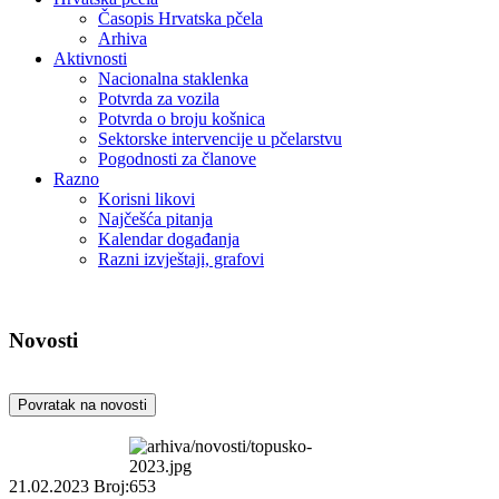
Časopis Hrvatska pčela
Arhiva
Aktivnosti
Nacionalna staklenka
Potvrda za vozila
Potvrda o broju košnica
Sektorske intervencije u pčelarstvu
Pogodnosti za članove
Razno
Korisni likovi
Najčešća pitanja
Kalendar događanja
Razni izvještaji, grafovi
Novosti
Povratak na novosti
21.02.2023
Broj:653