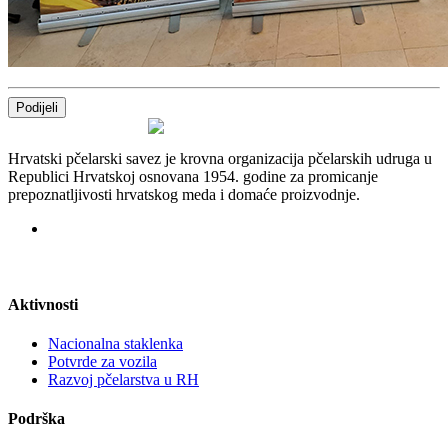
Podijeli
Hrvatski pčelarski savez je krovna organizacija pčelarskih udruga u
Republici Hrvatskoj osnovana 1954. godine za promicanje
prepoznatljivosti hrvatskog meda i domaće proizvodnje.
Aktivnosti
Nacionalna staklenka
Potvrde za vozila
Razvoj pčelarstva u RH
Podrška