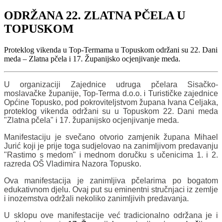
ODRŽANA 22. ZLATNA PČELA U
TOPUSKOM
Proteklog vikenda u Top-Termama u Topuskom održani su 22. Dani
meda – Zlatna pčela i 17. Županijsko ocjenjivanje meda.
U organizaciji Zajednice udruga pčelara Sisačko-
moslavačke županije, Top-Terma d.o.o. i Turističke zajednice
Općine Topusko, pod pokroviteljstvom župana Ivana Celjaka,
proteklog vikenda održani su u Topuskom 22. Dani meda
"Zlatna pčela" i 17. županijsko ocjenjivanje meda.
Manifestaciju je svečano otvorio zamjenik župana Mihael
Jurić koji je prije toga sudjelovao na zanimljivom predavanju
"Rastimo s medom" i mednom doručku s učenicima 1. i 2.
razreda OŠ Vladimira Nazora Topusko.
Ova manifestacija je zanimljiva pčelarima po bogatom
edukativnom djelu. Ovaj put su eminentni stručnjaci iz zemlje
i inozemstva održali nekoliko zanimljivih predavanja.
U sklopu ove manifestacije već tradicionalno održana je i