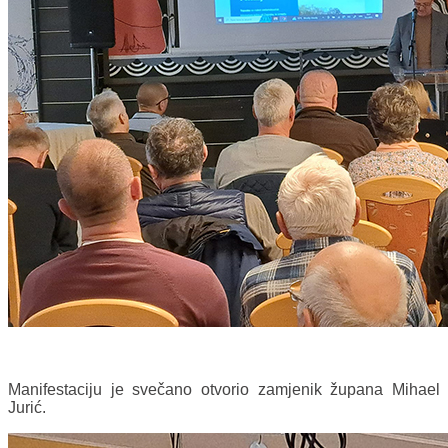
Manifestaciju je svečano otvorio zamjenik župana Mihael
Jurić.