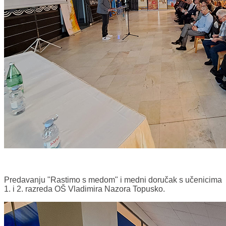
Predavanju "Rastimo s medom" i medni doručak s učenicima
1. i 2. razreda OŠ Vladimira Nazora Topusko.