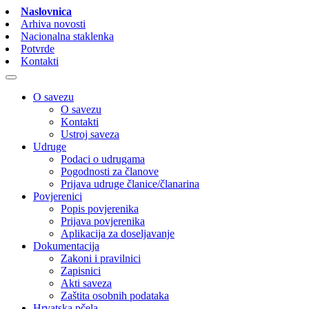
Naslovnica
Arhiva novosti
Nacionalna staklenka
Potvrde
Kontakti
O savezu
O savezu
Kontakti
Ustroj saveza
Udruge
Podaci o udrugama
Pogodnosti za članove
Prijava udruge članice/članarina
Povjerenici
Popis povjerenika
Prijava povjerenika
Aplikacija za doseljavanje
Dokumentacija
Zakoni i pravilnici
Zapisnici
Akti saveza
Zaštita osobnih podataka
Hrvatska pčela