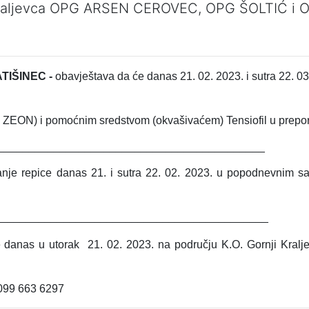
g Kraljevca OPG ARSEN CEROVEC, OPG ŠOLTIĆ i 
TIŠINEC -
obavještava da će danas 21. 02. 2023. i sutra 22. 03.
TE ZEON) i pomoćnim sredstvom (okvašivaćem) Tensiofil u prep
___________________________________________
anje repice danas 21. i sutra 22. 02. 2023. u popodnevnim sa
____________________________________________
danas u utorak 21. 02. 2023. na području K.O. Gornji Kraljev
 099 663 6297