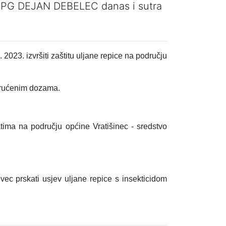
OPG DEJAN DEBELEC danas i sutra
 2023. izvršiti zaštitu uljane repice na području
orućenim dozama.
tima na području općine Vratišinec - sredstvo
ec prskati usjev uljane repice s insekticidom