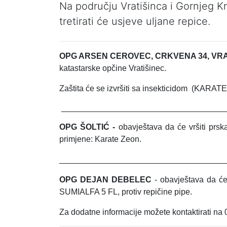
Na području Vratišinca i Gornje
tretirati će usjeve uljane repice.
OPG ARSEN CEROVEC, CRKVENA 34, VRA
katastarske opčine Vratišinec.
Zaštita će se izvršiti sa insekticidom (KARA
____________________________________
OPG ŠOLTIĆ -
obavještava da će vršiti prsk
primjene: Karate Zeon.
____________________________________
OPG DEJAN DEBELEC
- obavještava da će 
SUMIALFA 5 FL, protiv repičine pipe.
Za dodatne informacije možete kontaktirati na