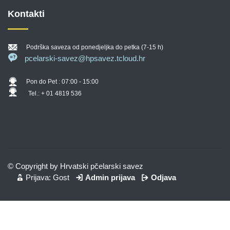
Kontakti
Podrška saveza od ponedjeljka do petka (7-15 h)
pcelarski-savez@hpsavez.tcloud.hr
Pon do Pet : 07:00 - 15:00
Tel.: + 01 4819 536
© Copyright by Hrvatski pčelarski savez
Prijava: Gost
Admin prijava
Odjava