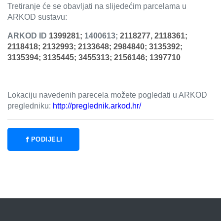
Tretiranje će se obavljati na slijedećim parcelama u
ARKOD sustavu:
ARKOD ID
1399281;
1400613;
2118277, 2118361;
2118418; 2132993; 2133648; 2984840; 3135392;
3135394; 3135445; 3455313; 2156146; 1397710
Lokaciju navedenih parecela možete pogledati u ARKOD
pregledniku:
http://preglednik.arkod.hr/
PODIJELI