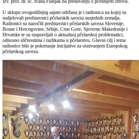
Izv. prof. dr. sc. Ivana Flanjak na predavanju o pčelinjem otrovu.
U sklopu ovogodišnjeg sajam održana je i radionica na kojoj su
sudjelovali predstavnici pčelarskih saveza susjednih zemalja.
Radionici su nazočili predstavnici pčelarskih saveza Slovenije,
Bosne i Hercegovine, Srbije, Crne Gore, Sjeverne Makedonije i
Hrvatske te su raspravljali o aktualnoj pčelarskoj problematici,
odnosno sličnostima i razlikama u pčelarstvu. Glavni cilj i tema
radionice bilo je pokretanje inicijative za osnivanjem Europskog
pčelarskog saveza.