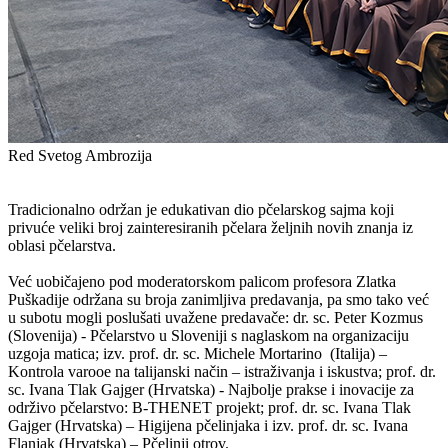
Red Svetog Ambrozija
Tradicionalno održan je edukativan dio pčelarskog sajma koji
privuće veliki broj zainteresiranih pčelara željnih novih znanja iz
oblasi pčelarstva.
Već uobičajeno pod moderatorskom palicom profesora Zlatka
Puškadije održana su broja zanimljiva predavanja, pa smo tako već
u subotu mogli poslušati uvažene predavače: dr. sc. Peter Kozmus
(Slovenija) - Pčelarstvo u Sloveniji s naglaskom na organizaciju
uzgoja matica; izv. prof. dr. sc. Michele Mortarino (Italija) –
Kontrola varooe na talijanski način – istraživanja i iskustva; prof. dr.
sc. Ivana Tlak Gajger (Hrvatska) - Najbolje prakse i inovacije za
održivo pčelarstvo: B-THENET projekt; prof. dr. sc. Ivana Tlak
Gajger (Hrvatska) – Higijena pčelinjaka i izv. prof. dr. sc. Ivana
Flanjak (Hrvatska) – Pčelinji otrov.