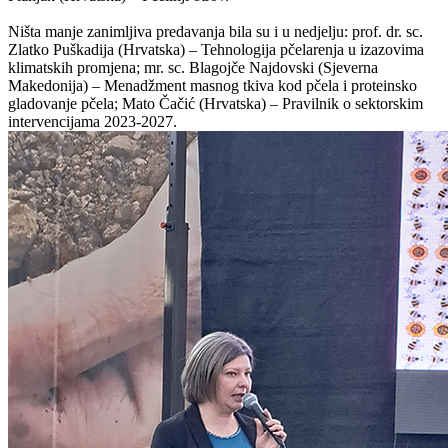
Ništa manje zanimljiva predavanja bila su i u nedjelju: prof. dr. sc.
Zlatko Puškadija (Hrvatska) – Tehnologija pčelarenja u izazovima
klimatskih promjena; mr. sc. Blagojče Najdovski (Sjeverna
Makedonija) – Menadžment masnog tkiva kod pčela i proteinsko
gladovanje pčela; Mato Čačić (Hrvatska) – Pravilnik o sektorskim
intervencijama 2023-2027.