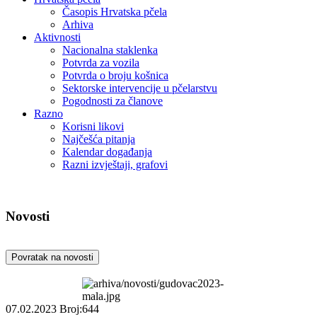
Časopis Hrvatska pčela
Arhiva
Aktivnosti
Nacionalna staklenka
Potvrda za vozila
Potvrda o broju košnica
Sektorske intervencije u pčelarstvu
Pogodnosti za članove
Razno
Korisni likovi
Najčešća pitanja
Kalendar događanja
Razni izvještaji, grafovi
Novosti
Povratak na novosti
07.02.2023
Broj:644