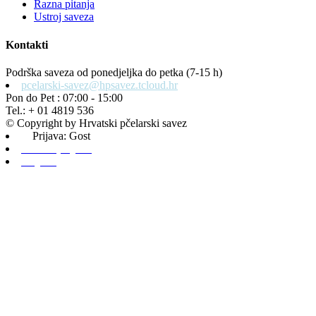
Razna pitanja
Ustroj saveza
Kontakti
Podrška saveza od ponedjeljka do petka (7-15 h)
pcelarski-savez@hpsavez.tcloud.hr
Pon do Pet : 07:00 - 15:00
Tel.: + 01 4819 536
© Copyright by Hrvatski pčelarski savez
Prijava: Gost
Admin prijava
Odjava