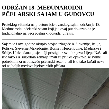
ODRŽAN 18. MEĐUNARODNI
PČELARSKI SAJAM U GUDOVCU
Proteklog vikenda na prostoru Bjelovarskog sajam održan je 18.
Međunarodni pčelarski sajam koji je i ovaj put dokazao da je
tradicionalno najveći pčelarski događaj u regiji.
Sajam je i ove godine okupio brojne izlagače iz Slovenije, Italije,
Poljske, Sjeverne Makedonije, Bosne i Hercegovine, Mađarske i
Srbije. U dva dana posjetitelji pristigli iz svih krajeva Lijepe Naše ali
isto tako i iz susjednih zemalja imali su priliku opskrbiti se svime
potrebnim za nadolazeću pčelarski sezonu, ali isto tako kušati neke
od najboljih medova bjelovarskih pčelara.