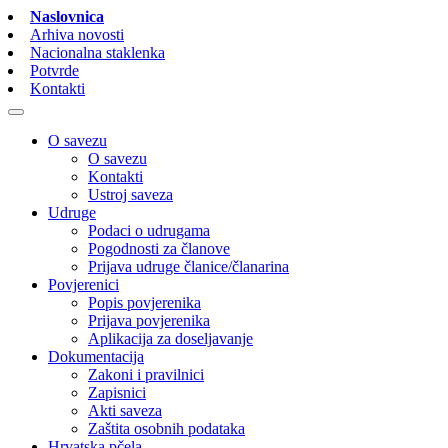
Naslovnica
Arhiva novosti
Nacionalna staklenka
Potvrde
Kontakti
O savezu
O savezu
Kontakti
Ustroj saveza
Udruge
Podaci o udrugama
Pogodnosti za članove
Prijava udruge članice/članarina
Povjerenici
Popis povjerenika
Prijava povjerenika
Aplikacija za doseljavanje
Dokumentacija
Zakoni i pravilnici
Zapisnici
Akti saveza
Zaštita osobnih podataka
Hrvatska pčela