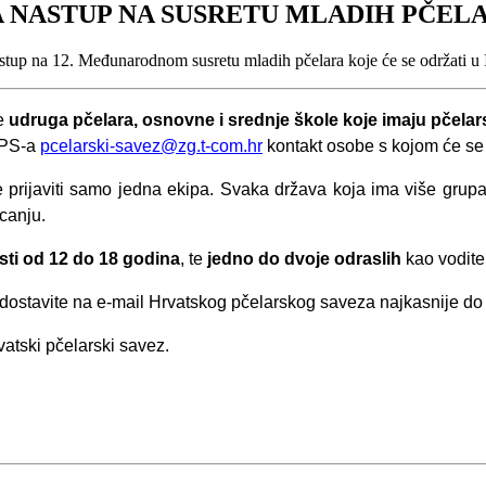
ZA NASTUP NA SUSRETU MLADIH PČEL
nastup na 12. Međunarodnom susretu mladih pčelara koje će se održati u 
ne
udruga pčelara, osnovne i srednje škole koje imaju pčelarske
HPS-a
pcelarski-savez@zg.t-com.hr
kontakt osobe s kojom će se d
prijaviti samo jedna ekipa. Svaka država koja ima više grupa n
canju.
osti od 12 do 18 godina
, te
jedno do dvoje odraslih
kao voditel
 dostavite na e-mail Hrvatskog pčelarskog saveza najkasnije d
vatski pčelarski savez.