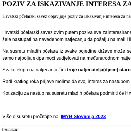
POZIV ZA ISKAZIVANJE INTERESA 
Hrvatski pčelarski savez objavljuje poziv za iskazivanje interesa za 
Hrvatski pčelarski savez ovim putem poziva sve zainteresira
žele nastupati na navedenom natjecanju da pošalju na mail 
Na susretu mladih pčelara iz svake pojedine države može se 
samo najbolja ekipa moći sudjelovati na međunarodnom natje
Svaku ekipu na natjecanju čini
troje natjecatelja(djece) star
Radi kratkog roka prijave molimo da svoj interes za nastupom
Kotizaciju za nastup na susretu mladih pčelara podmiriti će Hr
Više o susretu pročitajte na:
IMYB Slovenija 2023
Podijeli