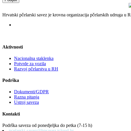
Hrvatski pčelarski savez je krovna organizacija pčelarskih udruga u
Aktivnosti
Nacionalna staklenka
Potvrde za vozila
Razvoj pčelarstva u RH
Podrška
Dokumenti/GDPR
Razna pitanja
Ustroj saveza
Kontakti
Podrška saveza od ponedjeljka do petka (7-15 h)
pcelarski-savez@hpsavez.tcloud.hr