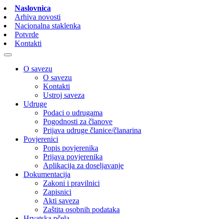
Naslovnica
Arhiva novosti
Nacionalna staklenka
Potvrde
Kontakti
O savezu
O savezu
Kontakti
Ustroj saveza
Udruge
Podaci o udrugama
Pogodnosti za članove
Prijava udruge članice/članarina
Povjerenici
Popis povjerenika
Prijava povjerenika
Aplikacija za doseljavanje
Dokumentacija
Zakoni i pravilnici
Zapisnici
Akti saveza
Zaštita osobnih podataka
Hrvatska pčela