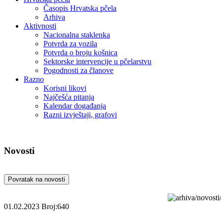
Časopis Hrvatska pčela
Arhiva
Aktivnosti
Nacionalna staklenka
Potvrda za vozila
Potvrda o broju košnica
Sektorske intervencije u pčelarstvu
Pogodnosti za članove
Razno
Korisni likovi
Najčešća pitanja
Kalendar događanja
Razni izvještaji, grafovi
Novosti
Povratak na novosti
01.02.2023
Broj:640