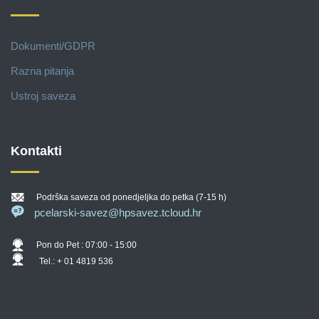
Dokumenti/GDPR
Razna pitanja
Ustroj saveza
Kontakti
Podrška saveza od ponedjeljka do petka (7-15 h)
pcelarski-savez@hpsavez.tcloud.hr
Pon do Pet : 07:00 - 15:00
Tel.: + 01 4819 536