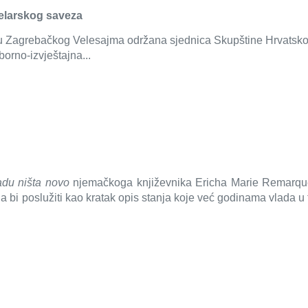
elarskog saveza
oru Zagrebačkog Velesajma održana sjednica Skupštine Hrvatsko
zborno-izvještajna...
du ništa novo
njemačkoga književnika Ericha Marie Remarque
bi poslužiti kao kratak opis stanja koje već godinama vlada u 