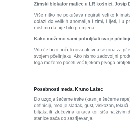
Zimski blokator matice u LR košnici, Josip
Više nitko ne pokušava negirati velike klima
dolazi do velikih anomalija i zimi, i ljeti, i
mislimo da nije bilo promjena...
Kako možemo sami poboljšati svoje pčelinje
Vrlo će brzo početi nova aktivna sezona za pče
svojem pčelinjaku. Ako nismo zadovoljni produ
toga možemo početi već tijekom prvoga proljet
Posebnosti meda, Kruno Lažec
Do uzgoja šećerne trske (kasnije šećerne repe) 
definiciji, med je sladak, gust, viskozan, tekuć
biljaka ili izlučevina kukaca koji sišu na živim 
stanice saća do sazrijevanja.