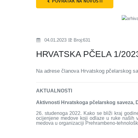
POVRATAK NA NOVOSTI
04.01.2023
Broj:631
HRVATSKA PČELA 1/202
Na adrese članova Hrvatskog pčelarskog sav
AKTUALNOSTI
Aktivnosti Hrvatskoga pčelarskog saveza, 
26. studenoga 2022. Kako se bliži kraj godine
ocijenjene medove koji odlaze u ruke naših v
medova u organizaciji Prehrambeno-tehnološkog