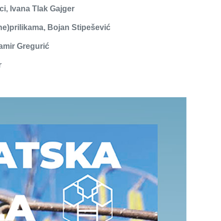
ci, Ivana Tlak Gajger
ne)prilikama, Bojan Stipešević
amir Gregurić
r