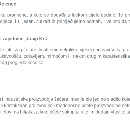
 Dolenec
tske promjene, a koje se događaju tijekom cijele godine. Te 
 u proljeće, i u jesen. Nekad ih primjećujemo odmah, i velimo da
 zajednice, Josip Križ
le, ali i za pčelare. Imali smo nekoliko mjeseci od završetka pr
ktivnošću, zdravljem, mirnoćom ili nekim drugim karakteristika
nog pregleda košnica.
i industrijske proizvodnje šećera, med je bio jedino sladilo koje
i ili kristaliziran proizvod koji medonosne pčele proizvode od ne
dijelovima biljaka, a koje pčele sakupljaju te im dodaju vlastite 