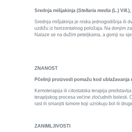
Srednja mišjakinja (
Stellaria media
(L.) Vill.
Srednja mišjakinja je niska jednogodišnja ili dv
uzdižu iz horizontalnog položaja. Na donjim zaglav
Nalaze se na dužim peteljkama, a gornji su sje
ZNANOST
Pčelinji proizvodi pomažu kod ublažavanja
Kemoterapija ili citostatska terapija predstavl
terapijskog procesa većine zloćudnih bolesti. O
rast ili smanjiti tumore koji uzrokuju bol ili dru
ZANIMLJIVOSTI