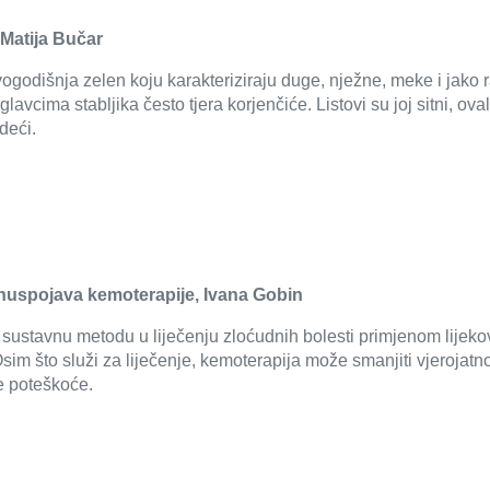
), Matija Bučar
ogodišnja zelen koju karakteriziraju duge, nježne, meke i jako raz
cima stabljika često tjera korjenčiće. Listovi su joj sitni, ovalni 
deći.
 nuspojava kemoterapije
, Ivana Gobin
ja sustavnu metodu u liječenju zloćudnih bolesti primjenom lijek
sim što služi za liječenje,
kemoterapija može smanjiti vjerojatno
ge poteškoće.