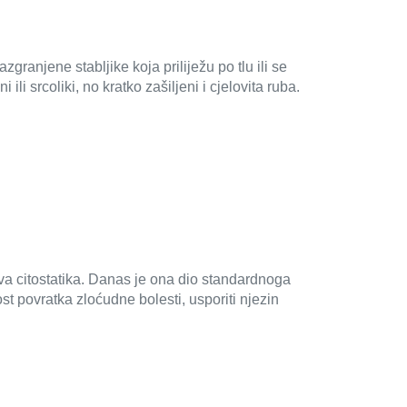
granjene stabljike koja priliježu po tlu ili se
ili srcoliki, no kratko zašiljeni i cjelovita ruba.
ova citostatika. Danas je ona dio standardnoga
st povratka zloćudne bolesti, usporiti njezin