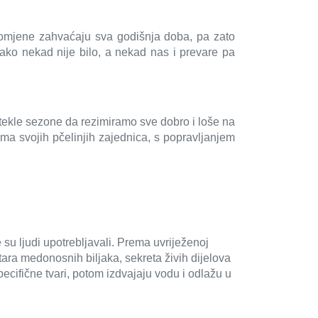
promjene zahvaćaju sva godišnja doba, pa zato
 tako nekad nije bilo, a nekad nas i prevare pa
otekle sezone da rezimiramo sve dobro i loše na
ma svojih pčelinjih zajednica, s popravljanjem
 su ljudi upotrebljavali. Prema uvriježenoj
ktara medonosnih biljaka, sekreta živih dijelova
specifične tvari, potom izdvajaju vodu i odlažu u