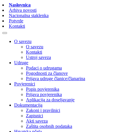
Naslovnica
Arhiva novosti
Nacionalna staklenka
Potvrde
Kontakti
O savezu
O savezu
Kontakti
Ustroj saveza
Udruge
Podaci o udrugama
Pogodnosti za članove
Prijava udruge članice/članarina
Povjerenici
Popis povjerenika
Prijava povjerenika
Aplikacija za doseljavanje
Dokumentacija
Zakoni i pravilnici
Zapisnici
Akti saveza
Zaštita osobnih podataka
Hrvatska pčela