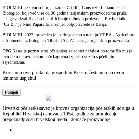
BIOLMIEL je stvorio i organizirao 'C.i.Bi.', Consorzio Italiano per il
Biologico, koji već više od 30 godina talijanskim proizvođačima pruža
usluge za kvalifikaciju i certificiranje njihovih proizvoda. Predsjednik
‘C.i.Bi.’ je Nino Paparella, inženjer poljoprivrede iz Barija.
BIOLMIEL 2022. proveden je uz dragocjenu suradnju 'CREA - Agricoltura
e Ambiente' iz Bologne i 'BIOLITALIA', udruge organskih proizvođača.
OPG Keser je poznat široj pčelarskoj zajednici nažalost po tome što mu je
ovo ljeto upravo nakon paše bagrema izgorilo vozilo s pčelinjim
zajednicama.
Koristimo ovu priliku da gospodinu Keseru čestitamo na ovom
iznimno uspjehu!
Podijeli
Hrvatski pčelarski savez je krovna organizacija pčelarskih udruga u
Republici Hrvatskoj osnovana 1954. godine za promicanje
prepoznatljivosti hrvatskog meda i domaće proizvodnje.