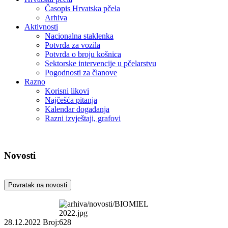
Časopis Hrvatska pčela
Arhiva
Aktivnosti
Nacionalna staklenka
Potvrda za vozila
Potvrda o broju košnica
Sektorske intervencije u pčelarstvu
Pogodnosti za članove
Razno
Korisni likovi
Najčešća pitanja
Kalendar događanja
Razni izvještaji, grafovi
Novosti
Povratak na novosti
28.12.2022
Broj:628