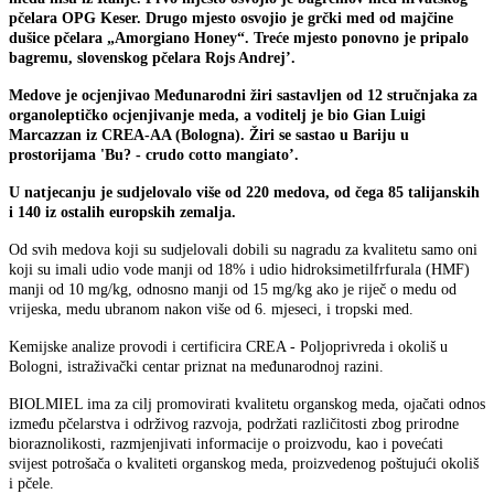
pčelara OPG Keser. Drugo mjesto osvojio je grčki med od majčine
dušice pčelara „Amorgiano Honey“. Treće mjesto ponovno je pripalo
bagremu, slovenskog pčelara Rojs Andrej’.
Medove je ocjenjivao Međunarodni žiri sastavljen od 12 stručnjaka za
organoleptičko ocjenjivanje meda, a voditelj je bio Gian Luigi
Marcazzan iz CREA-AA (Bologna). Žiri se sastao u Bariju u
prostorijama 'Bu? - crudo cotto mangiato’.
U natjecanju je sudjelovalo više od 220 medova, od čega 85 talijanskih
i 140 iz ostalih europskih zemalja.
Od svih medova koji su sudjelovali dobili su nagradu za kvalitetu samo oni
koji su imali udio vode manji od 18% i udio hidroksimetilfrfurala (HMF)
manji od 10 mg/kg, odnosno manji od 15 mg/kg ako je riječ o medu od
vrijeska, medu ubranom nakon više od 6. mjeseci, i tropski med.
Kemijske analize provodi i certificira CREA - Poljoprivreda i okoliš u
Bologni, istraživački centar priznat na međunarodnoj razini.
BIOLMIEL ima za cilj promovirati kvalitetu organskog meda, ojačati odnos
između pčelarstva i održivog razvoja, podržati različitosti zbog prirodne
bioraznolikosti, razmjenjivati informacije o proizvodu, kao i povećati
svijest potrošača o kvaliteti organskog meda, proizvedenog poštujući okoliš
i pčele.