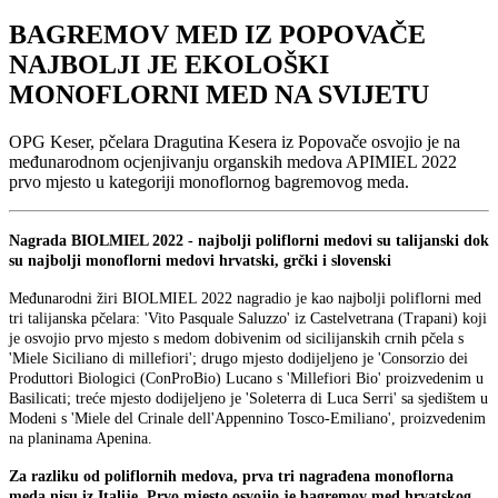
BAGREMOV MED IZ POPOVAČE
NAJBOLJI JE EKOLOŠKI
MONOFLORNI MED NA SVIJETU
OPG Keser, pčelara Dragutina Kesera iz Popovače osvojio je na
međunarodnom ocjenjivanju organskih medova APIMIEL 2022
prvo mjesto u kategoriji monoflornog bagremovog meda.
Nagrada BIOLMIEL 2022 - najbolji poliflorni medovi su talijanski dok
su najbolji monoflorni medovi hrvatski, grčki i slovenski
Međunarodni žiri BIOLMIEL 2022 nagradio je kao najbolji poliflorni med
tri talijanska pčelara: 'Vito Pasquale Saluzzo' iz Castelvetrana (Trapani) koji
je osvojio prvo mjesto s medom dobivenim od sicilijanskih crnih pčela s
'Miele Siciliano di millefiori'; drugo mjesto dodijeljeno je 'Consorzio dei
Produttori Biologici (ConProBio) Lucano s 'Millefiori Bio' proizvedenim u
Basilicati; treće mjesto dodijeljeno je 'Soleterra di Luca Serri' sa sjedištem u
Modeni s 'Miele del Crinale dell'Appennino Tosco-Emiliano', proizvedenim
na planinama Apenina.
Za razliku od poliflornih medova, prva tri nagrađena monoflorna
meda nisu iz Italije. Prvo mjesto osvojio je bagremov med hrvatskog