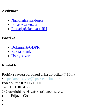
Aktivnosti
Nacionalna staklenka
Potvrde za vozila
Razvoj pčelarstva u RH
Podrška
Dokumenti/GDPR
Razna pitanja
Ustroj saveza
Kontakti
Podrška saveza od ponedjeljka do petka (7-15 h)
pcelarski-savez@hpsavez.tcloud.hr
Pon do Pet : 07:00 - 15:00
Tel.: + 01 4819 536
© Copyright by Hrvatski pčelarski savez
Prijava: Gost
Admin prijava
Odjava