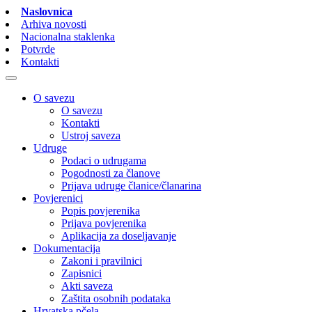
Naslovnica
Arhiva novosti
Nacionalna staklenka
Potvrde
Kontakti
O savezu
O savezu
Kontakti
Ustroj saveza
Udruge
Podaci o udrugama
Pogodnosti za članove
Prijava udruge članice/članarina
Povjerenici
Popis povjerenika
Prijava povjerenika
Aplikacija za doseljavanje
Dokumentacija
Zakoni i pravilnici
Zapisnici
Akti saveza
Zaštita osobnih podataka
Hrvatska pčela