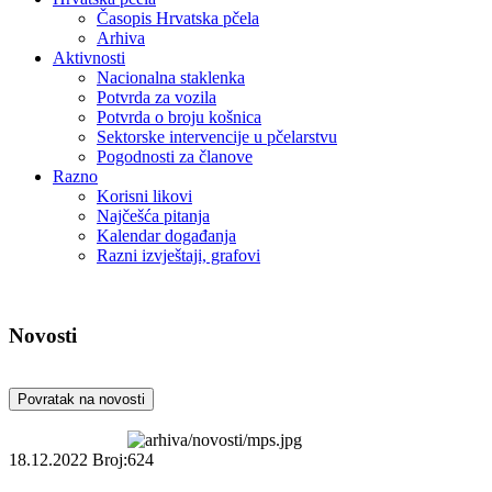
Časopis Hrvatska pčela
Arhiva
Aktivnosti
Nacionalna staklenka
Potvrda za vozila
Potvrda o broju košnica
Sektorske intervencije u pčelarstvu
Pogodnosti za članove
Razno
Korisni likovi
Najčešća pitanja
Kalendar događanja
Razni izvještaji, grafovi
Novosti
Povratak na novosti
18.12.2022
Broj:624