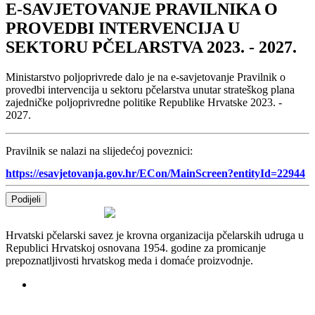
E-SAVJETOVANJE PRAVILNIKA O
PROVEDBI INTERVENCIJA U
SEKTORU PČELARSTVA 2023. - 2027.
Ministarstvo poljoprivrede dalo je na e-savjetovanje Pravilnik o
provedbi intervencija u sektoru pčelarstva unutar strateškog plana
zajedničke poljoprivredne politike Republike Hrvatske 2023. -
2027.
Pravilnik se nalazi na slijedećoj poveznici:
https://esavjetovanja.gov.hr/ECon/MainScreen?entityId=22944
Podijeli
Hrvatski pčelarski savez je krovna organizacija pčelarskih udruga u
Republici Hrvatskoj osnovana 1954. godine za promicanje
prepoznatljivosti hrvatskog meda i domaće proizvodnje.