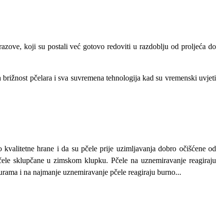
zove, koji su postali već gotovo redoviti u razdoblju od proljeća do
 brižnost pčelara i sva suvremena tehnologija kad su vremenski uvjeti
 kvalitetne hrane i da su pčele prije uzimljavanja dobro očišćene od
 pčele sklupčane u zimskom klupku. Pčele na uznemiravanje reagiraju
turama i na najmanje uznemiravanje pčele reagiraju burno...