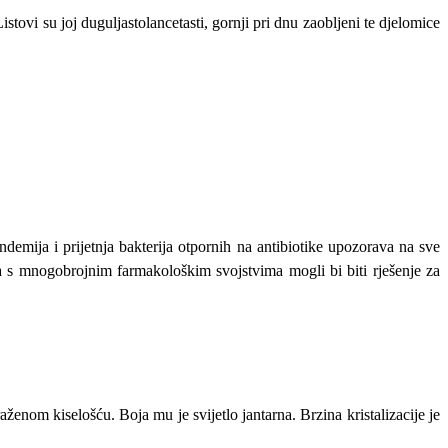
istovi su joj duguljastolancetasti, gornji pri dnu zaobljeni te djelomice
ndemija i prijetnja bakterija otpornih na antibiotike upozorava na sve
 s mnogobrojnim farmakološkim svojstvima mogli bi biti rješenje za
ženom kiselošću. Boja mu je svijetlo jantarna. Brzina kristalizacije je