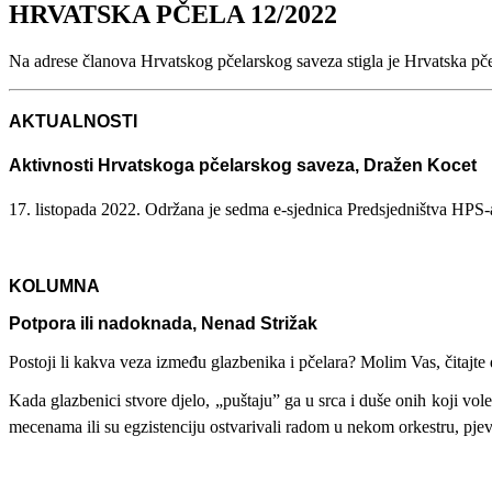
HRVATSKA PČELA 12/2022
Na adrese članova Hrvatskog pčelarskog saveza stigla je Hrvatska pče
AKTUALNOSTI
Aktivnosti Hrvatskoga pčelarskog saveza, Dražen Kocet
17. listopada 2022. Održana je sedma e-sjednica Predsjedništva HPS-a
KOLUMNA
Potpora ili nadoknada, Nenad Strižak
Postoji li kakva veza između glazbenika i pčelara? Molim Vas, čitajte d
Kada glazbenici stvore djelo, „puštaju” ga u srca i duše onih koji vol
mecenama ili su egzistenciju ostvarivali radom u nekom orkestru, pjeva