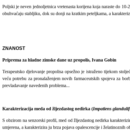
Poljski je neven jednoljetnica vretenasta korijena koja naraste do 10-20
obuhvaćaju stabljiku, dok su donji na kratkim peteljkama, a karakterizi
ZNANOST
Priprema za hladne zimske dane uz propolis, Ivana Gobin
Terapeutsko djelovanje propolisa opsežno je istraženo tijekom stoljeć
veću potrebu za pronalaženjem novih farmaceutskih spojeva za borb
prevladavanje navedenih problema...
Karakterizacija meda od žljezdastog nedirka (
Impatiens glanduli
S obzirom na senzorski profil, med od žljezdastog nedirka karakterizir
umjerena, a karakterizira ju brza pojava opalescencije i želatinoznih obl