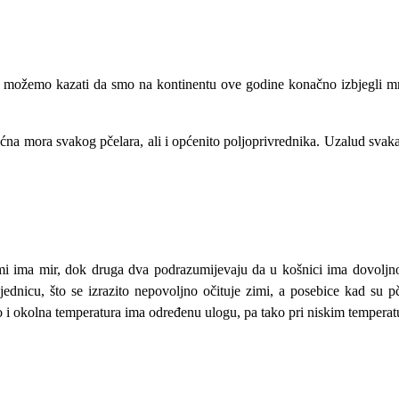
o možemo kazati da smo na kontinentu ove godine konačno izbjegli mra
oćna mora svakog pčelara, ali i općenito poljoprivrednika. Uzalud svaka
imi ima mir, dok druga dva podrazumijevaju da u košnici ima dovoljno
jednicu, što se izrazito nepovoljno očituje zimi, a posebice kad su
 No i okolna temperatura ima određenu ulogu, pa tako pri niskim tempera