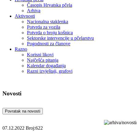
Časopis Hrvatska pčela
Arhiva
Aktivnosti
Nacionalna staklenka
Potvrda za vozila
Potvrda o broju košnica
Sektorske intervencije u pčelarstvu
Pogodnosti za članove
Razno
Korisni likovi
Najčešća pitanja
Kalendar događanja
Razni izvještaji, grafovi
Novosti
Povratak na novosti
07.12.2022
Broj:622