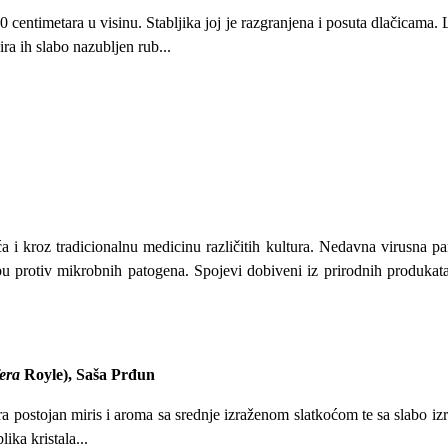
 centimetara u visinu. Stabljika joj je razgranjena i posuta dlačicama. L
ra ih slabo nazubljen rub...
a i kroz tradicionalnu medicinu različitih kultura. Nedavna virusna pa
u protiv mikrobnih patogena. Spojevi dobiveni iz prirodnih produkata
fera
Royle), Saša Prđun
a postojan miris i aroma sa srednje izraženom slatkoćom te sa slabo izra
ika kristala...