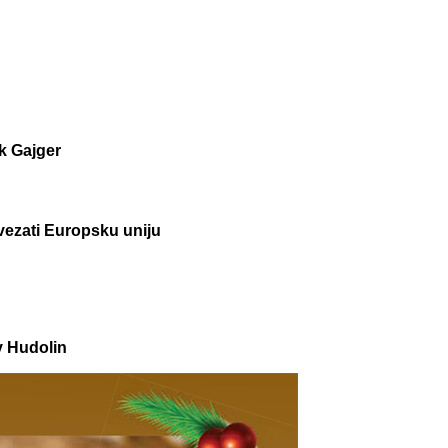
k Gajger
ezati Europsku uniju
v Hudolin