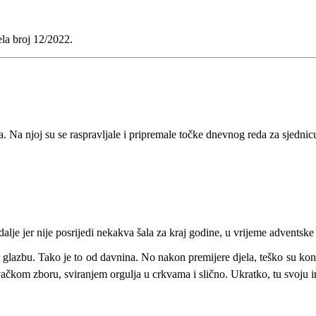
la broj 12/2022.
. Na njoj su se raspravljale i pripremale točke dnevnog reda za sjedni
alje jer nije posrijedi nekakva šala za kraj godine, u vrijeme adventske 
e glazbu. Tako je to od davnina. No nakon premijere djela, teško su kont
čkom zboru, sviranjem orgulja u crkvama i slično. Ukratko, tu svoju inte