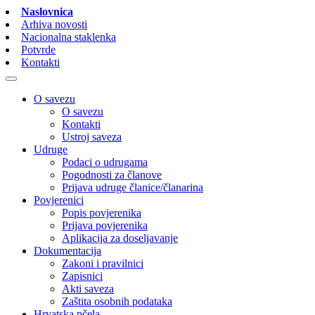
Naslovnica
Arhiva novosti
Nacionalna staklenka
Potvrde
Kontakti
O savezu
O savezu
Kontakti
Ustroj saveza
Udruge
Podaci o udrugama
Pogodnosti za članove
Prijava udruge članice/članarina
Povjerenici
Popis povjerenika
Prijava povjerenika
Aplikacija za doseljavanje
Dokumentacija
Zakoni i pravilnici
Zapisnici
Akti saveza
Zaštita osobnih podataka
Hrvatska pčela