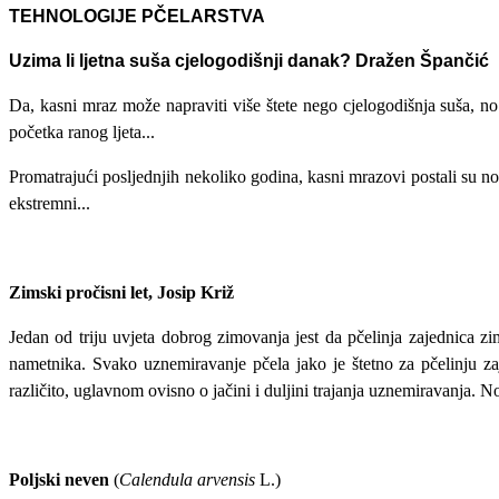
TEHNOLOGIJE PČELARSTVA
Uzima li ljetna suša cjelogodišnji danak? Dražen Špančić
Da, kasni mraz može napraviti više štete nego cjelogodišnja suša, n
početka ranog ljeta...
Promatrajući posljednjih nekoliko godina, kasni mrazovi postali su n
ekstremni...
Zimski pročisni let, Josip Križ
Jedan od triju uvjeta dobrog zimovanja jest da pčelinja zajednica z
nametnika. Svako uznemiravanje pčela jako je štetno za pčelinju za
različito, uglavnom ovisno o jačini i duljini trajanja uznemiravanja.
Poljski neven
(
Calendula arvensis
L.)