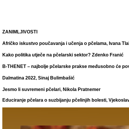
ZANIMLJIVOSTI
Afričko iskustvo poučavanja i učenja o pčelama, Ivana Tla
Kako politika utječe na pčelarski sektor? Zdenko Franić
B-THENET – najbolje pčelarske prakse međusobno će pov
Dalmatina 2022, Sinaj Bulimbašić
Jesmo li suvremeni pčelari, Nikola Pratnemer
Educiranje pčelara o suzbijanju pčelinjih bolesti, Vjekosla