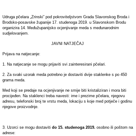
Udruga pčelara „Zrinski” pod pokroviteljstvom Grada Slavonskog Broda i
Brodsko-posavske županije 17. studenoga 2019. u Slavonskom Brodu
organizira 14. Međužupanijsko ocjenjivanje meda s međunarodnim
sudjelovanjem.
JAVNI NATJEČAJ
Prijava na natjecanje:
1. Na natjecanje se mogu prijaviti svi zainteresirani pčelari.
2. Za svaki uzorak meda potrebno je dostaviti dvije staklenke s po 450
grama meda.
Med koji se predaje na ocjenjivanje ne smije biti kristaliziran i mora biti
procijeđen. Na staklenci treba navesti: ime i prezime pčelara, njegovu
adresu, telefonski broj te vrstu meda, lokaciju s koje med potječe i godinu
njegove proizvodnje.
3. Uzorci se mogu dostaviti
do 15. studenoga 2019.
osobno ili poštom na
adrese: