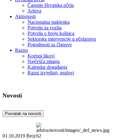
Časopis Hrvatska pčela
Arhiva
Aktivnosti
Nacionalna staklenka
Potvrda za vozila
Potvrda o broju košnica
Sektorske intervencije u pčelarstvu
Pogodnosti za članove
Razno
Korisni likovi
Najčešća pitanja
Kalendar događanja
Razni izvještaji, grafovi
Novosti
Povratak na novosti
01.10.2019
Broj:62