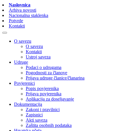
Naslovnica
Arhiva novosti
Nacionalna staklenka
Potvrde
Kontakti
O savezu
O savezu
Kontakti
Ustroj saveza
Udruge
Podaci o udrugama
Pogodnosti za članove
Prijava udruge članice/članarina
Povjerenici
Popis povjerenika
Prijava povjerenika
Aplikacija za doseljavanje
Dokumentacija
Zakoni i pravilnici
Zapisnici
Akti saveza
Zaštita osobnih podataka
Hrvatska pčela