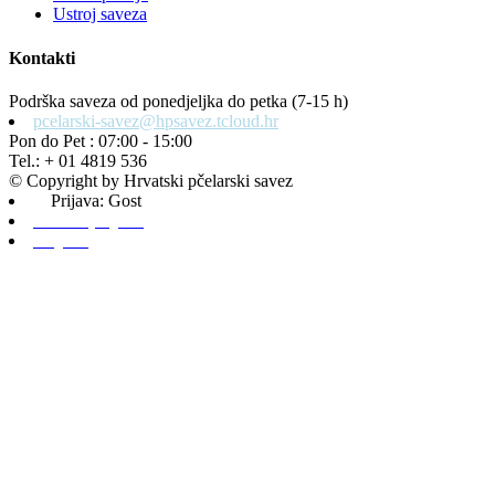
Ustroj saveza
Kontakti
Podrška saveza od ponedjeljka do petka (7-15 h)
pcelarski-savez@hpsavez.tcloud.hr
Pon do Pet : 07:00 - 15:00
Tel.: + 01 4819 536
© Copyright by Hrvatski pčelarski savez
Prijava: Gost
Admin prijava
Odjava