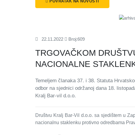
POVRATAK NA NOVOSTI
22.11.2022
Broj:609
TRGOVAČKOM DRUŠTVU 
NACIONALNE STAKLENK
Temeljem članaka 37. i 38. Statuta Hrvatsko
odbor na sjednici održanoj dana 18. listopa
Kralj Bar-vil d.o.o.
Društvu Kralj Bar-Vil d.o.o. sa sjedištem u Za
nacionalnu staklenku protivno odredbama Pravi