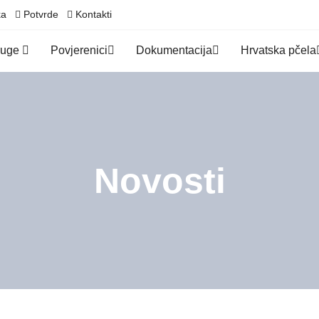
ka
Potvrde
Kontakti
ruge
Povjerenici
Dokumentacija
Hrvatska pčela
Novosti