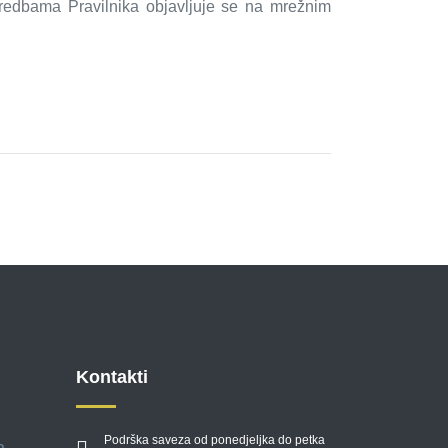
odredbama Pravilnika objavljuje se na mrežnim
Kontakti
Podrška saveza od ponedjeljka do petka