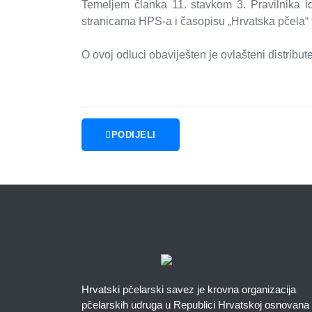
Temeljem članka 11. stavkom 3. Pravilnika id
stranicama HPS-a i časopisu „Hrvatska pčela“ 
O ovoj odluci obaviješten je ovlašteni distribute
Hrvatski pče
PODIJELI
Hrvatski pčelarski savez je krovna organizacija
pčelarskih udruga u Republici Hrvatskoj osnovana