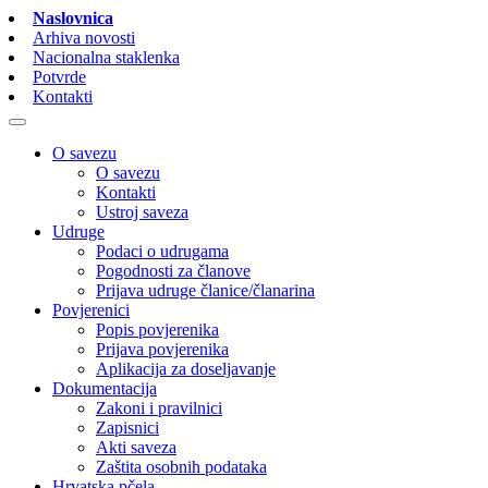
Naslovnica
Arhiva novosti
Nacionalna staklenka
Potvrde
Kontakti
O savezu
O savezu
Kontakti
Ustroj saveza
Udruge
Podaci o udrugama
Pogodnosti za članove
Prijava udruge članice/članarina
Povjerenici
Popis povjerenika
Prijava povjerenika
Aplikacija za doseljavanje
Dokumentacija
Zakoni i pravilnici
Zapisnici
Akti saveza
Zaštita osobnih podataka
Hrvatska pčela