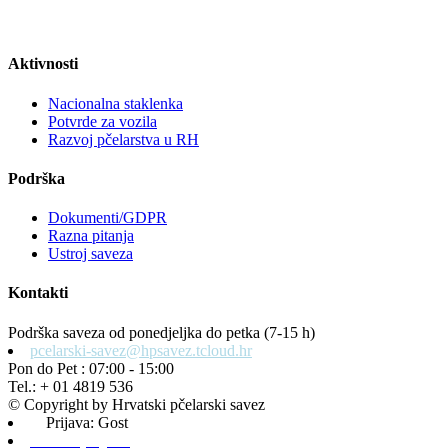
Aktivnosti
Nacionalna staklenka
Potvrde za vozila
Razvoj pčelarstva u RH
Podrška
Dokumenti/GDPR
Razna pitanja
Ustroj saveza
Kontakti
Podrška saveza od ponedjeljka do petka (7-15 h)
pcelarski-savez@hpsavez.tcloud.hr
Pon do Pet : 07:00 - 15:00
Tel.: + 01 4819 536
© Copyright by Hrvatski pčelarski savez
Prijava: Gost
Admin prijava