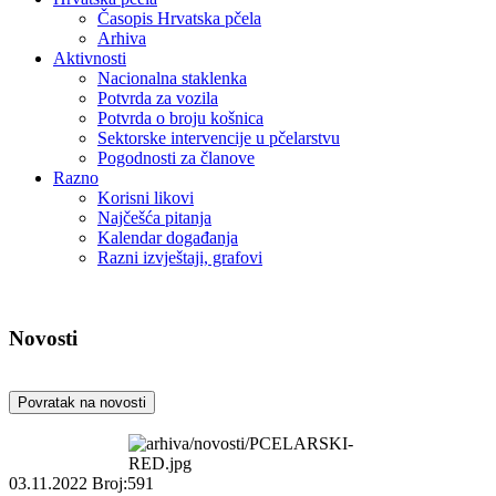
Časopis Hrvatska pčela
Arhiva
Aktivnosti
Nacionalna staklenka
Potvrda za vozila
Potvrda o broju košnica
Sektorske intervencije u pčelarstvu
Pogodnosti za članove
Razno
Korisni likovi
Najčešća pitanja
Kalendar događanja
Razni izvještaji, grafovi
Novosti
Povratak na novosti
03.11.2022
Broj:591