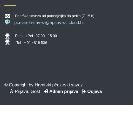
Podrška saveza od ponedjeljka do petka (7-15 h)
pcelarski-savez@hpsavez.tcloud.hr
Pon do Pet : 07:00 - 15:00
Tel.: + 01 4819 536
© Copyright by Hrvatski pčelarski savez
Prijava: Gost
Admin prijava
Odjava