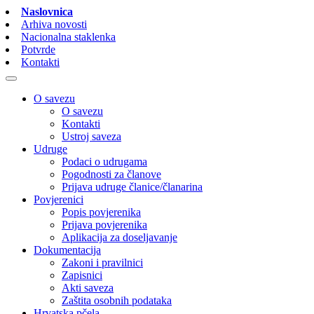
Naslovnica
Arhiva novosti
Nacionalna staklenka
Potvrde
Kontakti
O savezu
O savezu
Kontakti
Ustroj saveza
Udruge
Podaci o udrugama
Pogodnosti za članove
Prijava udruge članice/članarina
Povjerenici
Popis povjerenika
Prijava povjerenika
Aplikacija za doseljavanje
Dokumentacija
Zakoni i pravilnici
Zapisnici
Akti saveza
Zaštita osobnih podataka
Hrvatska pčela