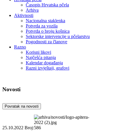
Časopis Hrvatska pčela
Arhiva
Aktivnosti
Nacionalna staklenka
Potvrda za vozila
Potvrda o broju košnica
Sektorske intervencije u pčelarstvu
Pogodnosti za članove
Razno
Korisni likovi
Najčešća pitanja
Kalendar događanja
Razni izvještaji, grafovi
Novosti
Povratak na novosti
25.10.2022
Broj:586