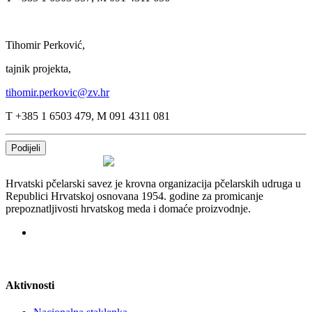
Tihomir Perković,
tajnik projekta,
tihomir.perkovic@zv.hr
T +385 1 6503 479, M 091 4311 081
Podijeli
Hrvatski pčelarski savez je krovna organizacija pčelarskih udruga u
Republici Hrvatskoj osnovana 1954. godine za promicanje
prepoznatljivosti hrvatskog meda i domaće proizvodnje.
Aktivnosti