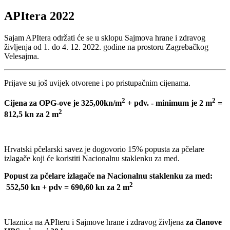
APItera 2022
Sajam APItera održati će se u sklopu Sajmova hrane i zdravog
življenja od 1. do 4. 12. 2022. godine na prostoru Zagrebačkog
Velesajma.
Prijave su još uvijek otvorene i po pristupačnim cijenama.
2
2
Cijena za OPG-ove je 325,00kn/m
+ pdv. - minimum je 2 m
=
2
812,5 kn za 2 m
Hrvatski pčelarski savez je dogovorio 15% popusta za pčelare
izlagače koji će koristiti Nacionalnu staklenku za med.
Popust za pčelare izlagače na Nacionalnu staklenku za med:
2
552,50 kn + pdv = 690,60 kn za 2 m
Ulaznica na APIteru i Sajmove hrane i zdravog življena
za članove