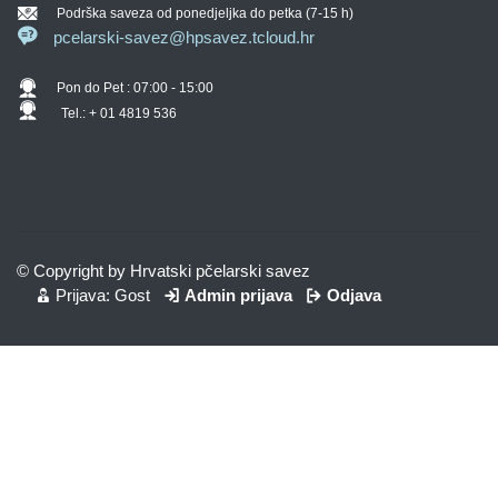
Podrška saveza od ponedjeljka do petka (7-15 h)
pcelarski-savez@hpsavez.tcloud.hr
Pon do Pet : 07:00 - 15:00
Tel.: + 01 4819 536
© Copyright by Hrvatski pčelarski savez
Prijava: Gost
Admin prijava
Odjava