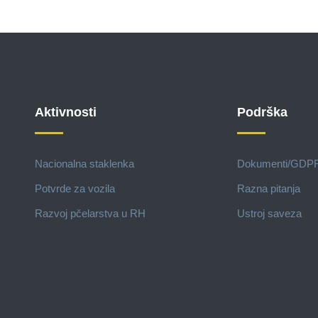
Aktivnosti
Podrška
Nacionalna staklenka
Dokumenti/GDP
Potvrde za vozila
Razna pitanja
Razvoj pčelarstva u RH
Ustroj saveza