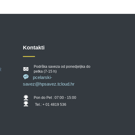
Kontakti
Podrška saveza od ponedjeljka do
R
petka (7-15 h)
pcelarski-
savez@hpsavez.tcloud.hr
Pon do Pet : 07:00 - 15:00
Tel.: + 01 4819 536