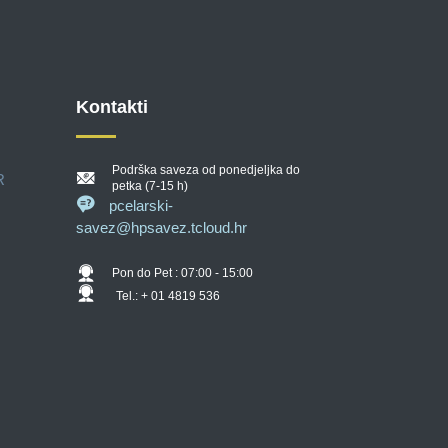
Kontakti
Podrška saveza od ponedjeljka do
R
petka (7-15 h)
pcelarski-
savez@hpsavez.tcloud.hr
Pon do Pet : 07:00 - 15:00
Tel.: + 01 4819 536