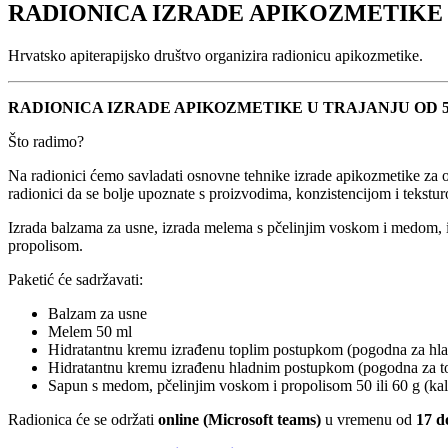
RADIONICA IZRADE APIKOZMETIKE
Hrvatsko apiterapijsko društvo organizira radionicu apikozmetike.
RADIONICA IZRADE APIKOZMETIKE U TRAJANJU OD 5
Što radimo?
Na radionici ćemo savladati osnovne tehnike izrade apikozmetike za os
radionici da se bolje upoznate s proizvodima, konzistencijom i tekstu
Izrada balzama za usne, izrada melema s pčelinjim voskom i medom, 
propolisom.
Paketić će sadržavati:
Balzam za usne
Melem 50 ml
Hidratantnu kremu izrađenu toplim postupkom (pogodna za hlad
Hidratantnu kremu izrađenu hladnim postupkom (pogodna za top
Sapun s medom, pčelinjim voskom i propolisom 50 ili 60 g (ka
Radionica će se održati
online (Microsoft teams)
u vremenu od
17 do