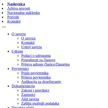
Naslovnica
Arhiva novosti
Nacionalna staklenka
Potvrde
Kontakti
O savezu
O savezu
Kontakti
Ustroj saveza
Udruge
Podaci o udrugama
Pogodnosti za članove
Prijava udruge članice/članarina
Povjerenici
Popis povjerenika
Prijava povjerenika
Aplikacija za doseljavanje
Dokumentacija
Zakoni i pravilnici
Zapisnici
Akti saveza
Zaštita osobnih podataka
Hrvatska pčela