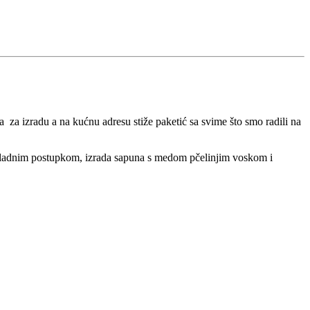
a za izradu a na kućnu adresu stiže paketić sa svime što smo radili na
 hladnim postupkom, izrada sapuna s medom pčelinjim voskom i