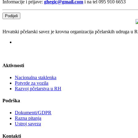
Informacije i prijave:
ghegic@gmail.com
i na tel 095 910 6653
Podijeli
Hrvatski pčelarski savez je krovna organizacija pčelarskih udruga u
Aktivnosti
Nacionalna staklenka
Potvrde za vozila
Razvoj pčelarstva u RH
Podrška
Dokumenti/GDPR
Razna pitanja
Ustroj saveza
Kontakti