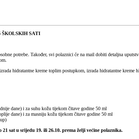
 ŠKOLSKIH SATI
obne potrebe. Također, svi polaznici će na mail dobiti detaljna uputstv
rom.
izrada hidratantne kreme toplim postupkom, izrada hidratantne kreme
nije dane) i za suhu kožu tijekom čitave godine 50 ml
lije dane) i za masniju kožu tijekom čitave godine 50 ml
lup)
 21 sat u srijedu 19. ili 26.10. prema želji većine polaznika.