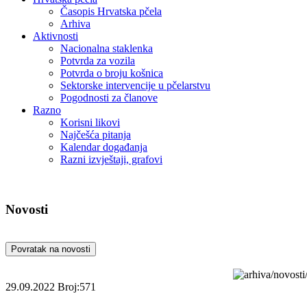
Časopis Hrvatska pčela
Arhiva
Aktivnosti
Nacionalna staklenka
Potvrda za vozila
Potvrda o broju košnica
Sektorske intervencije u pčelarstvu
Pogodnosti za članove
Razno
Korisni likovi
Najčešća pitanja
Kalendar događanja
Razni izvještaji, grafovi
Novosti
Povratak na novosti
29.09.2022
Broj:571