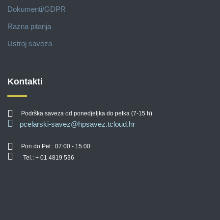
Dokumenti/GDPR
Razna pitanja
Ustroj saveza
Kontakti
Podrška saveza od ponedjeljka do petka (7-15 h)
pcelarski-savez@hpsavez.tcloud.hr
Pon do Pet : 07:00 - 15:00
Tel.: + 01 4819 536