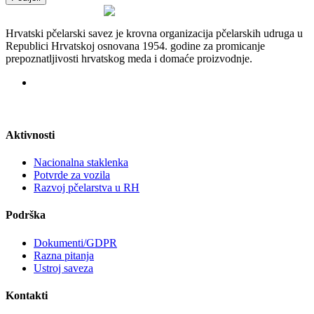
Hrvatski pčelarski savez je krovna organizacija pčelarskih udruga u
Republici Hrvatskoj osnovana 1954. godine za promicanje
prepoznatljivosti hrvatskog meda i domaće proizvodnje.
Aktivnosti
Nacionalna staklenka
Potvrde za vozila
Razvoj pčelarstva u RH
Podrška
Dokumenti/GDPR
Razna pitanja
Ustroj saveza
Kontakti