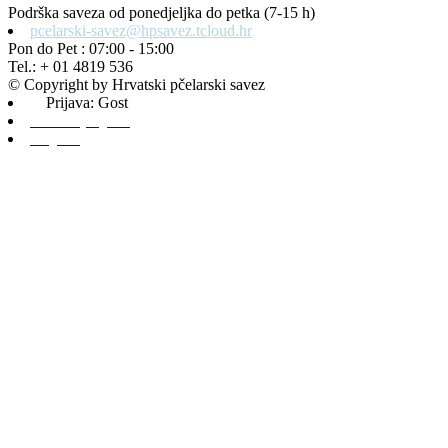
Podrška saveza od ponedjeljka do petka (7-15 h)
pcelarski-savez@hpsavez.tcloud.hr
Pon do Pet : 07:00 - 15:00
Tel.: + 01 4819 536
© Copyright by Hrvatski pčelarski savez
Prijava: Gost
Admin prijava
Odjava