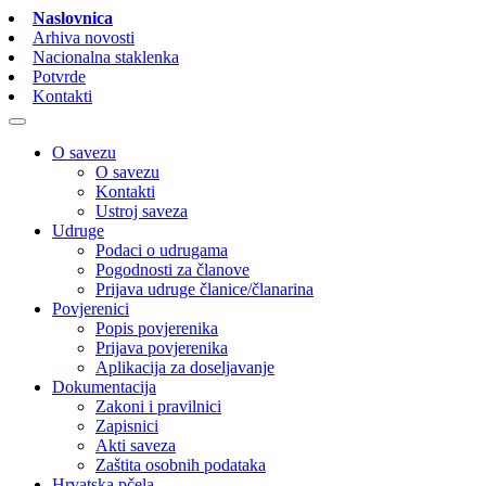
Naslovnica
Arhiva novosti
Nacionalna staklenka
Potvrde
Kontakti
O savezu
O savezu
Kontakti
Ustroj saveza
Udruge
Podaci o udrugama
Pogodnosti za članove
Prijava udruge članice/članarina
Povjerenici
Popis povjerenika
Prijava povjerenika
Aplikacija za doseljavanje
Dokumentacija
Zakoni i pravilnici
Zapisnici
Akti saveza
Zaštita osobnih podataka
Hrvatska pčela