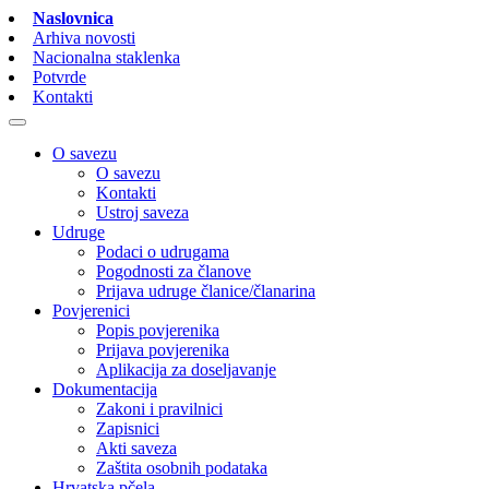
Naslovnica
Arhiva novosti
Nacionalna staklenka
Potvrde
Kontakti
O savezu
O savezu
Kontakti
Ustroj saveza
Udruge
Podaci o udrugama
Pogodnosti za članove
Prijava udruge članice/članarina
Povjerenici
Popis povjerenika
Prijava povjerenika
Aplikacija za doseljavanje
Dokumentacija
Zakoni i pravilnici
Zapisnici
Akti saveza
Zaštita osobnih podataka
Hrvatska pčela