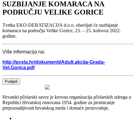
SUZBIJANJE KOMARACA NA
PODRUČJU VELIKE GORICE
Tvrtka EKO-DERATIZACIJA d.o.o. obavljati će suzbijanje
komaraca na području Velike Gorice, 23. – 25. kolovoz 2022.
godine.
Više informacija na:
http://pcela.hr/dokumenti/Adult.akcija-Grada-
Vel.Gorica.pdf
Podijeli
Hrvatski pčelarski savez je krovna organizacija pčelarskih udruga u
Republici Hrvatskoj osnovana 1954. godine za promicanje
prepoznatljivosti hrvatskog meda i domaće proizvodnje.