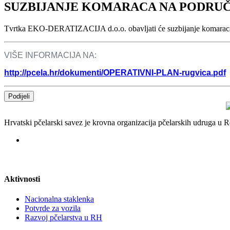
SUZBIJANJE KOMARACA NA PODRUČ
Tvrtka EKO-DERATIZACIJA d.o.o. obavljati će suzbijanje komaraca 
VIŠE INFORMACIJA NA:
http://pcela.hr/dokumenti/OPERATIVNI-PLAN-rugvica.pdf
Podijeli
Hrvatski pčelarski savez je krovna organizacija pčelarskih udruga u
Aktivnosti
Nacionalna staklenka
Potvrde za vozila
Razvoj pčelarstva u RH