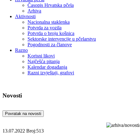
Časopis Hrvatska pčela
Arhiva
Aktivnosti
Nacionalna staklenka
Potvrda za vozila
Potvrda o broju košnica
Sektorske intervencije u pčelarstvu
Pogodnosti za članove
Razno
Korisni likovi
Najčešća pitanja
Kalendar događanja
Razni izvještaji, grafovi
Novosti
Povratak na novosti
13.07.2022
Broj:513