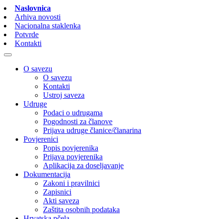
Naslovnica
Arhiva novosti
Nacionalna staklenka
Potvrde
Kontakti
O savezu
O savezu
Kontakti
Ustroj saveza
Udruge
Podaci o udrugama
Pogodnosti za članove
Prijava udruge članice/članarina
Povjerenici
Popis povjerenika
Prijava povjerenika
Aplikacija za doseljavanje
Dokumentacija
Zakoni i pravilnici
Zapisnici
Akti saveza
Zaštita osobnih podataka
Hrvatska pčela