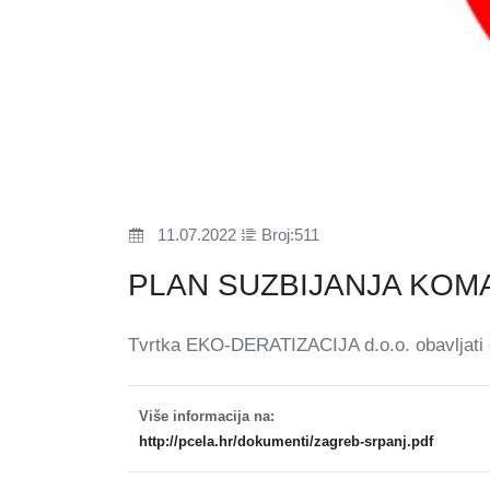
11.07.2022
Broj:511
PLAN SUZBIJANJA KO
Tvrtka EKO-DERATIZACIJA d.o.o. obavljati 
Više informacija na:
http://pcela.hr/dokumenti/zagreb-srpanj.pdf