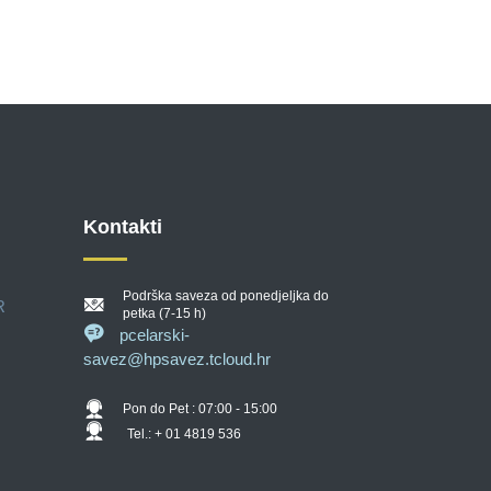
Kontakti
Podrška saveza od ponedjeljka do
R
petka (7-15 h)
pcelarski-
savez@hpsavez.tcloud.hr
Pon do Pet : 07:00 - 15:00
Tel.: + 01 4819 536