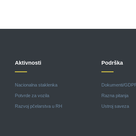
Aktivnosti
Podrška
Nacionalna staklenka
Dokumenti/GDP
Potvrde za vozila
Razna pitanja
Razvoj pčelarstva u RH
Ustroj saveza