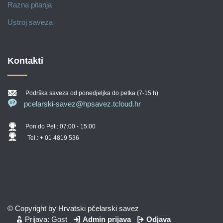
Razna pitanja
Ustroj saveza
Kontakti
Podrška saveza od ponedjeljka do petka (7-15 h)
pcelarski-savez@hpsavez.tcloud.hr
Pon do Pet : 07:00 - 15:00
Tel.: + 01 4819 536
© Copyright by Hrvatski pčelarski savez
Prijava: Gost
Admin prijava
Odjava