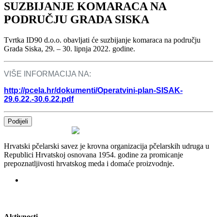
SUZBIJANJE KOMARACA NA
PODRUČJU GRADA SISKA
Tvrtka ID90 d.o.o. obavljati će suzbijanje komaraca na području
Grada Siska, 29. – 30. lipnja 2022. godine.
VIŠE INFORMACIJA NA:
http://pcela.hr/dokumenti/Operatvini-plan-SISAK-
29.6.22.-30.6.22.pdf
Podijeli
Hrvatski pčelarski savez je krovna organizacija pčelarskih udruga u
Republici Hrvatskoj osnovana 1954. godine za promicanje
prepoznatljivosti hrvatskog meda i domaće proizvodnje.
Aktivnosti