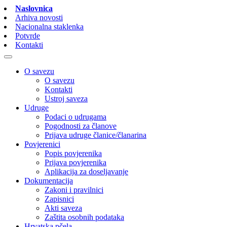
Naslovnica
Arhiva novosti
Nacionalna staklenka
Potvrde
Kontakti
O savezu
O savezu
Kontakti
Ustroj saveza
Udruge
Podaci o udrugama
Pogodnosti za članove
Prijava udruge članice/članarina
Povjerenici
Popis povjerenika
Prijava povjerenika
Aplikacija za doseljavanje
Dokumentacija
Zakoni i pravilnici
Zapisnici
Akti saveza
Zaštita osobnih podataka
Hrvatska pčela