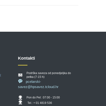
Kontakti
Podrška saveza od ponedjeljka do
R
petka (7-15 h)
pcelarski-
savez@hpsavez.tcloud.hr
Pon do Pet : 07:00 - 15:00
Tel.: + 01 4819 536