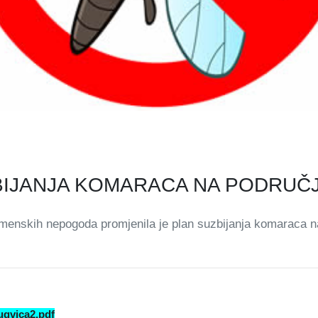
IJANJA KOMARACA NA PODRUČJ
nskih nepogoda promjenila je plan suzbijanja komaraca na 
ugvica2.pdf