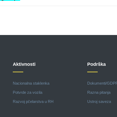
Aktivnosti
Podrška
Nacionalna staklenka
Dokumenti/GDP
Potvrde za vozila
Razna pitanja
Razvoj pčelarstva u RH
Ustroj saveza