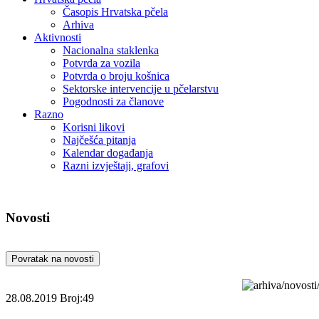
Časopis Hrvatska pčela
Arhiva
Aktivnosti
Nacionalna staklenka
Potvrda za vozila
Potvrda o broju košnica
Sektorske intervencije u pčelarstvu
Pogodnosti za članove
Razno
Korisni likovi
Najčešća pitanja
Kalendar događanja
Razni izvještaji, grafovi
Novosti
Povratak na novosti
28.08.2019
Broj:49