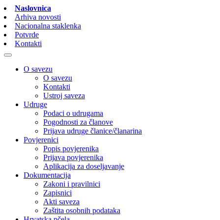
Naslovnica
Arhiva novosti
Nacionalna staklenka
Potvrde
Kontakti
O savezu
O savezu
Kontakti
Ustroj saveza
Udruge
Podaci o udrugama
Pogodnosti za članove
Prijava udruge članice/članarina
Povjerenici
Popis povjerenika
Prijava povjerenika
Aplikacija za doseljavanje
Dokumentacija
Zakoni i pravilnici
Zapisnici
Akti saveza
Zaštita osobnih podataka
Hrvatska pčela