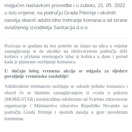
mogućim nastavkom provedbe i u subotu, 21. 05. 2022.
u isto vrijeme, na području Grada Petrinje i okolnih
naselja obaviti adulticidno tretiranje komaraca od strane
ovlaštenog izvoditelja Sanitacija d.o.o.
Pozivaju se građani da bez potrebe ne izlaze na ulicu u vrijeme
zamagljivanja te da ukoliko na obuhvaćenom području drže
košnice s pčelama onemoguće izlaz iz košnica u dane i period
kada je planirano suzbijanje komaraca.
U slučaju lošeg vremena akcija se odgađa za sljedeće
povoljnije vremensko razdoblje!
Adulticidnim tretmanom suzbijaju se odrasle jedinke komaraca i
obavit će se hladnim zamagljivanjem iz vozila u pokretu
(MOBILSTAR) insekticidima odobrenim od Svjetske zdravstvene
organizacije i Ministarstva zdravstva Republike Hrvatske na
području Grada Petrinje i okolnih naselja u gore navedenim
terminima.