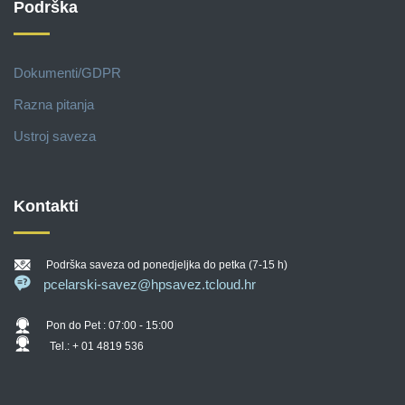
Podrška
Dokumenti/GDPR
Razna pitanja
Ustroj saveza
Kontakti
Podrška saveza od ponedjeljka do petka (7-15 h)
pcelarski-savez@hpsavez.tcloud.hr
Pon do Pet : 07:00 - 15:00
Tel.: + 01 4819 536