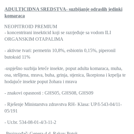
ADULTICIDNA SREDSTVA- suzbijanje odraslih jedinki
komaraca
NEOPITROID PREMIUM
- koncentrirani insekticid koji se razrjeđuje sa vodom ILI
ORGANSKIM OTAPALIMA
- aktivne tvari: permetrin 10,8%, esbiotrin 0,15%, piperonil
butoksid 11%
-uspješno suzbija leteće insekte, poput adulta komaraca, muha,
osa, stršljena, mrava, buha, grinja, stjenica, škorpiona i krpelja te
hodajuće insekte poput žohara i mrava
- znakovi opasnosti : GHS05, GHS08, GHS09
- Rješenje Ministarstva zdravstva RH- Klasa: UP/I-543-04/11-
05/191
- Ur.br. 534-08-01-4/3-11-2
-Proizvođač: Genera d.d. Rakov Potok