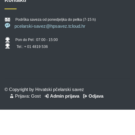
Podrška saveza od ponedjeljka do petka (7-15 h)
pcelarski-savez@hpsavez.tcloud.hr
Pon do Pet : 07:00 - 15:00
Tel.: + 01 4819 536
© Copyright by Hrvatski pčelarski savez
Prijava: Gost
Admin prijava
Odjava