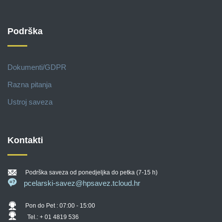
Podrška
Dokumenti/GDPR
Razna pitanja
Ustroj saveza
Kontakti
Podrška saveza od ponedjeljka do petka (7-15 h)
pcelarski-savez@hpsavez.tcloud.hr
Pon do Pet : 07:00 - 15:00
Tel.: + 01 4819 536