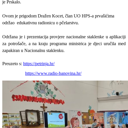
je Prskalo.
Ovom je prigodom Dražen Kocet, član UO HPS-a prvašićima
održao edukativnu radionicu o pčelarstvu.
Održana je i prezentacija provjere nacionalne staklenke u aplikaciji
za potrošače, a na kraju programa ministrica je djeci uručila med
zapakiran u Nacionalnu staklenku.
Preuzeto s:
https://petrinja.hr/
https://www.radio-banovina.hr/