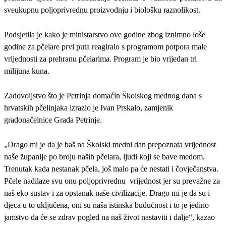
sveukupnu poljoprivrednu proizvodnju i biološku raznolikost.
Podsjetila je kako je ministarstvo ove godine zbog iznimno loše
godine za pčelare prvi puta reagiralo s programom potpora male
vrijednosti za prehranu pčelarima. Program je bio vrijedan tri
milijuna kuna.
Zadovoljstvo što je Petrinja domaćin Školskog mednog dana s
hrvatskih pčelinjaka izrazio je Ivan Prskalo, zamjenik
gradonačelnice Grada Petrinje.
„Drago mi je da je baš na Školski medni dan prepoznata vrijednost
naše županije po broju naših pčelara, ljudi koji se bave medom.
Trenutak kada nestanak pčela, još malo pa će nestati i čovječanstva.
Pčele nadilaze svu onu poljoprivrednu vrijednost jer su prevažne za
naš eko sustav i za opstanak naše civilizacije. Drago mi je da su i
djeca u to uključena, oni su naša istinska budućnost i to je jedino
jamstvo da će se zdrav pogled na naš život nastaviti i dalje“, kazao