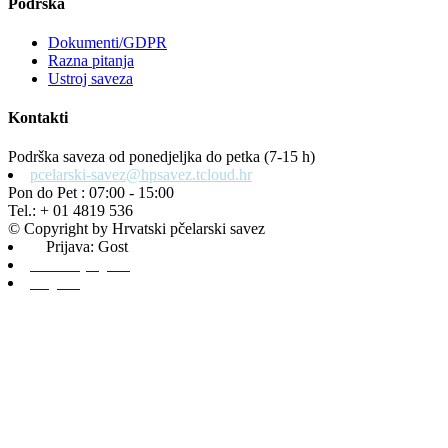
Podrška
Dokumenti/GDPR
Razna pitanja
Ustroj saveza
Kontakti
Podrška saveza od ponedjeljka do petka (7-15 h)
pcelarski-savez@hpsavez.tcloud.hr
Pon do Pet : 07:00 - 15:00
Tel.: + 01 4819 536
© Copyright by Hrvatski pčelarski savez
Prijava: Gost
Admin prijava
Odjava