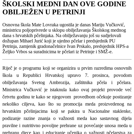
ŠKOLSKI MEDNI DAN OVE GODINE
OBILJEŽEN U PETRINJI
Osnovna škola Mate Lovraka ugostila je danas Mariju Vučković,
ministricu poljoprivrede u sklopu obilježavanja Školskog mednog
dana s hrvatskih pčelinjaka. Na obilježavanju još su sudjelovali
dožupan Mihael Jurić koji je ujedno pčelar i predsjednik PU
Petrinja, zamjenik gradonačelnice Ivan Prskalo, predsjednik HPS-a
Željko Vrbos sa suradnicima te pčelari iz Petrinje i SMŽ-e.
Riječ je o programu koji se organizira u prvim razredima osnovnih
škola u Republici Hrvatskoj upravo 7. prosinca, povodom
obilježavanja Svetog Ambrozija, zaštitnika pčela i pčelara.
Ministrica Vučković je istaknula kako ovaj projekt provode već
četvrtu godinu te kako se njegovom provedbom očekuje postizanje
nekoliko ciljeva, kao što su promocija meda proizvedenog na
hrvatskim pčelinjacima koji se pakira u Nacionalne staklenke,
podizanje razine znanja o važnosti meda kao sastavnog dijela
pravilne i nutritivno povoljne prehrane uz povećanje unosa meda u
prehranu djece kao i educiranje učenika o važnosti pčelarstva za