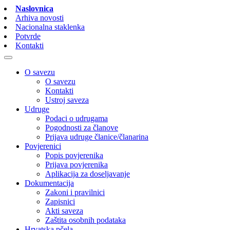
Naslovnica
Arhiva novosti
Nacionalna staklenka
Potvrde
Kontakti
O savezu
O savezu
Kontakti
Ustroj saveza
Udruge
Podaci o udrugama
Pogodnosti za članove
Prijava udruge članice/članarina
Povjerenici
Popis povjerenika
Prijava povjerenika
Aplikacija za doseljavanje
Dokumentacija
Zakoni i pravilnici
Zapisnici
Akti saveza
Zaštita osobnih podataka
Hrvatska pčela