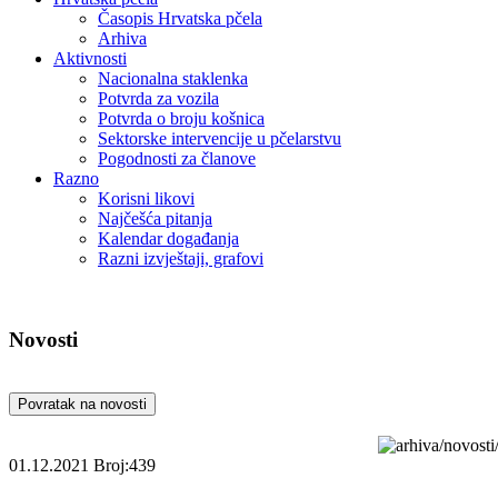
Časopis Hrvatska pčela
Arhiva
Aktivnosti
Nacionalna staklenka
Potvrda za vozila
Potvrda o broju košnica
Sektorske intervencije u pčelarstvu
Pogodnosti za članove
Razno
Korisni likovi
Najčešća pitanja
Kalendar događanja
Razni izvještaji, grafovi
Novosti
Povratak na novosti
01.12.2021
Broj:439