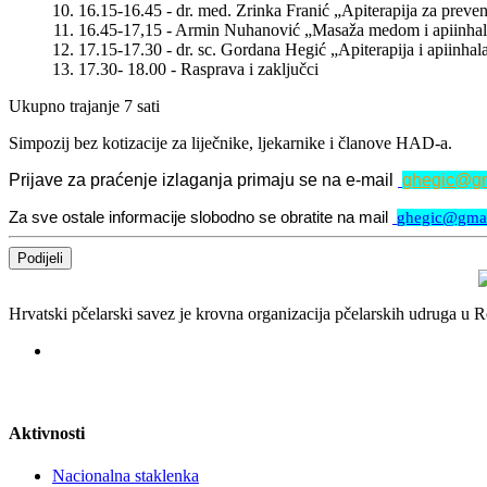
16.15-16.45 - dr. med. Zrinka Franić „Apiterapija za preven
16.45-17,15 - Armin Nuhanović „Masaža medom i apiinhal
17.15-17.30 - dr. sc. Gordana Hegić „Apiterapija i apiinha
17.30- 18.00 - Rasprava i zaključci
Ukupno trajanje 7 sati
Simpozij bez kotizacije za liječnike, ljekarnike i članove HAD-a.
Prijave za praćenje izlaganja primaju se na e-mail
ghegic@gm
Za sve ostale informacije slobodno se obratite na mail
ghegic@gma
Podijeli
Hrvatski pčelarski savez je krovna organizacija pčelarskih udruga u
Aktivnosti
Nacionalna staklenka