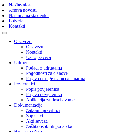
Naslovnica
Arhiva novosti
Nacionalna staklenka
Potvrde
Kontakti
O savezu
O savezu
Kontakti
Ustroj saveza
Udruge
Podaci o udrugama
Pogodnosti za članove
Prijava udruge članice/članarina
Povjerenici
Popis povjerenika
Prijava povjerenika
Aplikacija za doseljavanje
Dokumentacija
Zakoni i pravilnici
Zapisnici
Akti saveza
Zaštita osobnih podataka
Hrvatska pčela