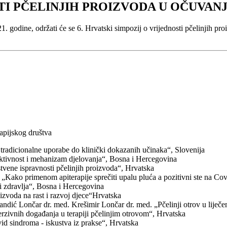
STI PČELINJIH PROIZVODA U OČUVAN
21. godine, održati će se 6. Hrvatski simpozij o vrijednosti pčelinjih 
pijskog društva
 tradicionalne uporabe do klinički dokazanih učinaka“, Slovenija
ktivnost i mehanizam djelovanja“, Bosna i Hercegovina
tvene ispravnosti pčelinjih proizvoda“, Hrvatska
 „Kako primenom apiterapije sprečiti upalu pluća a pozitivni ste na Cov
i zdravlja“, Bosna i Hercegovina
oizvoda na rast i razvoj djece“Hrvatska
andić Lončar dr. med. Krešimir Lončar dr. med. „Pčelinji otrov u liječe
rzivnih događanja u terapiji pčelinjim otrovom“, Hrvatska
id sindroma - iskustva iz prakse“, Hrvatska