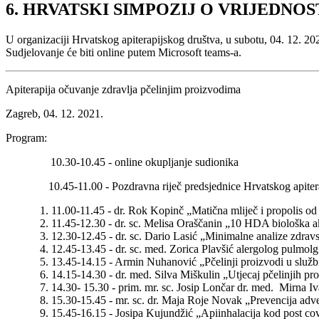
6. HRVATSKI SIMPOZIJ O VRIJEDNO
U organizaciji Hrvatskog apiterapijskog društva, u subotu, 04. 12. 20
Sudjelovanje će biti online putem Microsoft teams-a.
Apiterapija očuvanje zdravlja pčelinjim proizvodima
Zagreb, 04. 12. 2021.
Program:
10.30-10.45 - online okupljanje sudionika
10.45-11.00 - Pozdravna riječ predsjednice Hrvatskog apitera
11.00-11.45 - dr. Rok Kopinč „Matična mliječ i propolis od
11.45-12.30 - dr. sc. Melisa Oraščanin „10 HDA biološka a
12.30-12.45 - dr. sc. Dario Lasić „Minimalne analize zdravs
12.45-13.45 - dr. sc. med. Zorica Plavšić alergolog pulmolg
13.45-14.15 - Armin Nuhanović „Pčelinji proizvodi u služb
14.15-14.30 - dr. med. Silva Miškulin „Utjecaj pčelinjih pr
14.30- 15.30 - prim. mr. sc. Josip Lončar dr. med. Mirna Iv
15.30-15.45 - mr. sc. dr. Maja Roje Novak „Prevencija adve
15.45-16.15 - Josipa Kujundžić „Apiinhalacija kod post cov