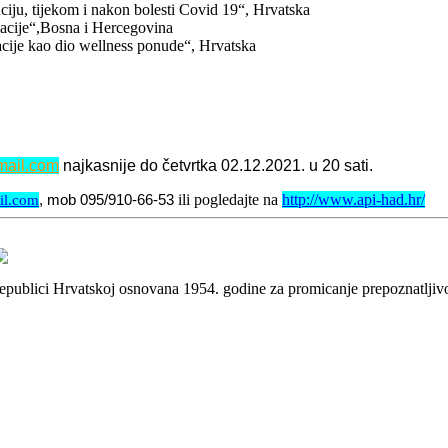
ciju, tijekom i nakon bolesti Covid 19“, Hrvatska
acije“,Bosna i Hercegovina
lacije kao dio wellness ponude“, Hrvatska
ail.com
najkasnije do četvrtka 02.12.2021. u 20 sati.
ili pogledajte na
http://www.api-had.hr/
il.com
,
mob 095/910-66-53
 Republici Hrvatskoj osnovana 1954. godine za promicanje prepoznatlji