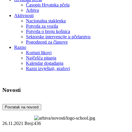
Časopis Hrvatska pčela
Arhiva
Aktivnosti
Nacionalna staklenka
Potvrda za vozila
Potvrda o broju košnica
Sektorske intervencije u pčelarstvu
Pogodnosti za članove
Razno
Korisni likovi
Najčešća pitanja
Kalendar događanja
Razni izvještaji, grafovi
Novosti
Povratak na novosti
26.11.2021
Broj:436