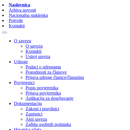
Naslovnica
Arhiva novosti
Nacionalna staklenka
Potvrde
Kontakti
O savezu
O savezu
Kontakti
Ustroj saveza
Udruge
Podaci o udrugama
Pogodnosti za članove
Prijava udruge članice/članarina
Povjerenici
Popis povjerenika
Prijava povjerenika
Aplikacija za doseljavanje
Dokumentacija
Zakoni i pravilnici
Zapisnici
Akti saveza
Zaštita osobnih podataka
Hrvatska pčela