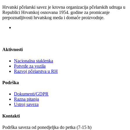
Hrvatski pčelarski savez je krovna organizacija pčelarskih udruga u
Republici Hrvatskoj osnovana 1954. godine za promicanje
prepoznatljivosti hrvatskog meda i domaće proizvodnje.
Aktivnosti
Nacionalna staklenka
Potvrde za vozila
Razvoj pčelarstva u RH
Podrška
Dokumenti/GDPR
Razna pitanja
Ustroj saveza
Kontakti
Podrška saveza od ponedjeljka do petka (7-15 h)