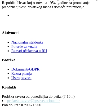
Republici Hrvatskoj osnovana 1954. godine za promicanje
prepoznatljivosti hrvatskog meda i domaće proizvodnje.
Aktivnosti
Nacionalna staklenka
Potvrde za vozila
Razvoj pčelarstva u RH
Podrška
Dokumenti/GDPR
Razna pitanja
Ustroj saveza
Kontakti
Podrška saveza od ponedjeljka do petka (7-15 h)
pcelarski-savez@hpsavez.tcloud.hr
Pon do Pet : 07:00 - 15:00