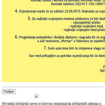
Podijeli
Hrvatski pčelarski savez je krovna organizacija pčelarskih udruga u