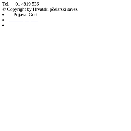
Tel.: + 01 4819 536
© Copyright by Hrvatski pčelarski savez
Prijava: Gost
Admin prijava
Odjava