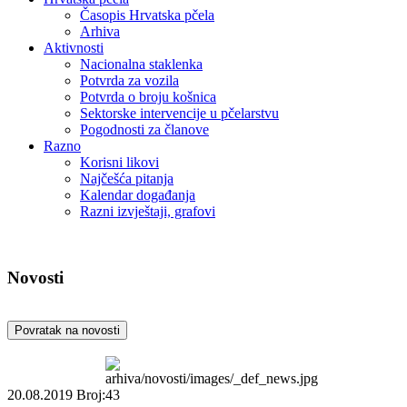
Časopis Hrvatska pčela
Arhiva
Aktivnosti
Nacionalna staklenka
Potvrda za vozila
Potvrda o broju košnica
Sektorske intervencije u pčelarstvu
Pogodnosti za članove
Razno
Korisni likovi
Najčešća pitanja
Kalendar događanja
Razni izvještaji, grafovi
Novosti
Povratak na novosti
20.08.2019
Broj:43