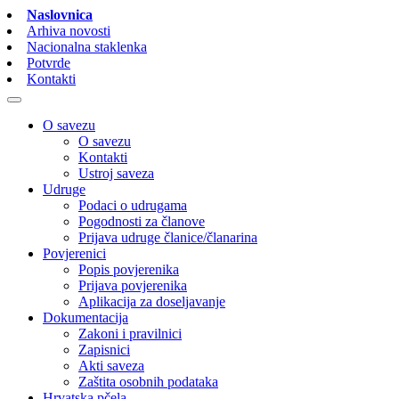
Naslovnica
Arhiva novosti
Nacionalna staklenka
Potvrde
Kontakti
O savezu
O savezu
Kontakti
Ustroj saveza
Udruge
Podaci o udrugama
Pogodnosti za članove
Prijava udruge članice/članarina
Povjerenici
Popis povjerenika
Prijava povjerenika
Aplikacija za doseljavanje
Dokumentacija
Zakoni i pravilnici
Zapisnici
Akti saveza
Zaštita osobnih podataka
Hrvatska pčela