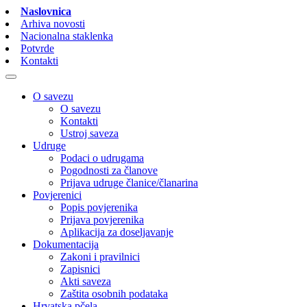
Naslovnica
Arhiva novosti
Nacionalna staklenka
Potvrde
Kontakti
O savezu
O savezu
Kontakti
Ustroj saveza
Udruge
Podaci o udrugama
Pogodnosti za članove
Prijava udruge članice/članarina
Povjerenici
Popis povjerenika
Prijava povjerenika
Aplikacija za doseljavanje
Dokumentacija
Zakoni i pravilnici
Zapisnici
Akti saveza
Zaštita osobnih podataka
Hrvatska pčela