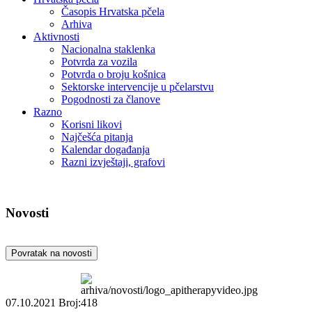
Časopis Hrvatska pčela
Arhiva
Aktivnosti
Nacionalna staklenka
Potvrda za vozila
Potvrda o broju košnica
Sektorske intervencije u pčelarstvu
Pogodnosti za članove
Razno
Korisni likovi
Najčešća pitanja
Kalendar događanja
Razni izvještaji, grafovi
Novosti
Povratak na novosti
07.10.2021
Broj:418