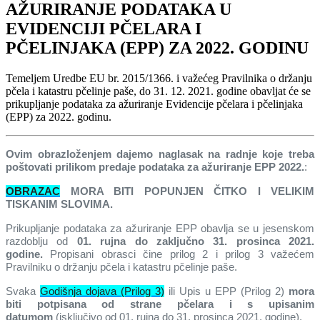
AŽURIRANJE PODATAKA U
EVIDENCIJI PČELARA I
PČELINJAKA (EPP) ZA 2022. GODINU
Temeljem Uredbe EU br. 2015/1366. i važećeg Pravilnika o držanju
pčela i katastru pčelinje paše, do 31. 12. 2021. godine obavljat će se
prikupljanje podataka za ažuriranje Evidencije pčelara i pčelinjaka
(EPP) za 2022. godinu.
Ovim obrazloženjem dajemo naglasak na radnje koje treba
poštovati prilikom predaje podataka za ažuriranje EPP 2022.
:
OBRAZAC
MORA BITI POPUNJEN ČITKO I VELIKIM
TISKANIM SLOVIMA.
Prikupljanje podataka za ažuriranje EPP obavlja se u jesenskom
razdoblju od
01. rujna do zaključno 31. prosinca 2021.
godine.
Propisani obrasci čine prilog 2 i prilog 3 važećem
Pravilniku o držanju pčela i katastru pčelinje paše.
Svaka
Godišnja dojava (Prilog 3)
ili Upis u EPP (Prilog 2)
mora
biti potpisana od strane pčelara i s upisanim
datumom
(isključivo od 01. rujna do 31. prosinca 2021. godine).