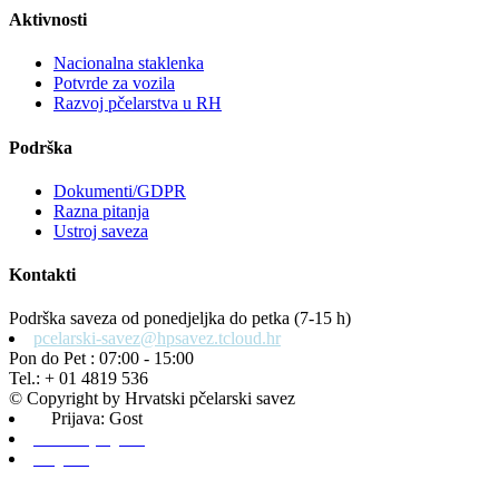
Aktivnosti
Nacionalna staklenka
Potvrde za vozila
Razvoj pčelarstva u RH
Podrška
Dokumenti/GDPR
Razna pitanja
Ustroj saveza
Kontakti
Podrška saveza od ponedjeljka do petka (7-15 h)
pcelarski-savez@hpsavez.tcloud.hr
Pon do Pet : 07:00 - 15:00
Tel.: + 01 4819 536
© Copyright by Hrvatski pčelarski savez
Prijava: Gost
Admin prijava
Odjava