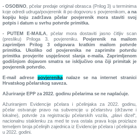
- OSOBNO
, pčelar predaje original obrasca (Prilog 3) u terminima
koje odredi udruga/povjerenik ili po dogovoru s povjerenikom,
a na
kopiju koju zadržava pčelar povjerenik mora staviti svoj
potpis i datum u svrhu potvrde primitka.
- PUTEM E-MAILA
, pčelar mora dostaviti jasno čitljiv scan
(presliku) Priloga 3. povjereniku.
Povjerenik na mailom
zaprimljen Prilog 3 odgovara kratkim mailom potvrde
primitka. Ukoliko od povjerenika ne zaprimite potvrdu
primitka provjerite uspješnost slanja e-maila. Zaprimljenom
godišnjom dojavom smatra se isključivo ona čiji primitak je
povjerenik potvrdio.
E-mail adrese
povjerenika
nalaze se na internet stranici
Hrvatskog pčelarskog saveza.
Ažuriranje EPP za 2022. godinu pčelarima se ne naplaćuje.
Ažuriranjem Evidencije pčelara i pčelinjaka za 2022. godinu,
pčelar ostvaruje pravo na subvencije u pčelarstvu (državne i
lokalne), potvrde za registraciju pčelarskih vozila, „plavi dizel“,
nacionalnu staklenku za med te sva ostala prava koja proizlaze
temeljem broja pčelinjih zajednica iz Evidencije pčelara i pčelinjaka
u 2022. godini.