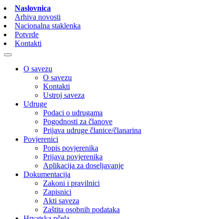
Naslovnica
Arhiva novosti
Nacionalna staklenka
Potvrde
Kontakti
O savezu
O savezu
Kontakti
Ustroj saveza
Udruge
Podaci o udrugama
Pogodnosti za članove
Prijava udruge članice/članarina
Povjerenici
Popis povjerenika
Prijava povjerenika
Aplikacija za doseljavanje
Dokumentacija
Zakoni i pravilnici
Zapisnici
Akti saveza
Zaštita osobnih podataka
Hrvatska pčela