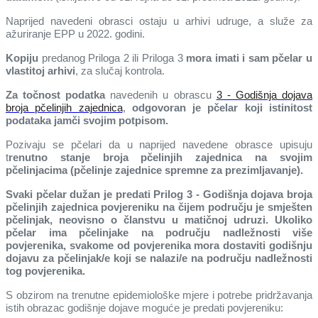
Naprijed navedeni obrasci ostaju u arhivi udruge, a služe za
ažuriranje EPP u 2022. godini.
Kopiju
predanog Priloga 2 ili Priloga 3
mora imati i sam pčelar u
vlastitoj arhivi
, za slučaj kontrola.
Za točnost podatka
navedenih u obrascu
3 - Godišnja dojava
broja pčelinjih zajednica
,
odgovoran je pčelar koji istinitost
podataka jamči svojim potpisom.
Pozivaju se pčelari da u naprijed navedene obrasce upisuju
t
renutno stanje broja pčelinjih zajednica na svojim
pčelinjacima (pčelinje zajednice spremne za prezimljavanje).
Svaki pčelar dužan je predati Prilog 3 - Godišnja dojava broja
pčelinjih zajednica povjereniku na čijem području je smješten
pčelinjak, neovisno o članstvu u matičnoj udruzi. Ukoliko
pčelar ima pčelinjake na području nadležnosti više
povjerenika, svakome od povjerenika mora dostaviti godišnju
dojavu za pčelinjak/e koji se nalazi/e na području nadležnosti
tog povjerenika.
S obzirom na trenutne epidemiološke mjere i potrebe pridržavanja
istih obrazac godišnje dojave moguće je predati povjereniku: