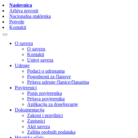
Naslovnica
Arhiva novosti
Nacionalna staklenka
Potvrde
Kontakti
O savezu
O savezu
Kontakti
Ustroj saveza
Udruge
Podaci o udrugama
Pogodnosti za članove
Prijava udruge članice/članarina
Povjerenici
Popis povjerenika
Prijava povjerenika
Aplikacija za doseljavanje
Dokumentacija
Zakoni i pravilnici
Zapisnici
Akti saveza
Zaštita osobnih podataka
Hrvatska pčela