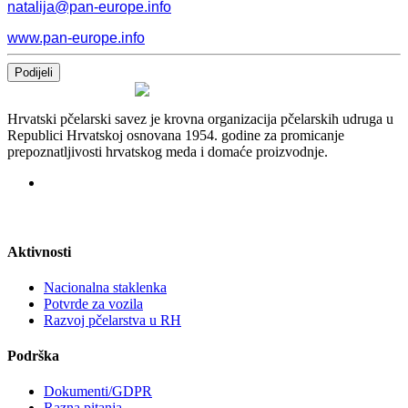
natalija@pan-europe.info
www.pan-europe.info
Podijeli
Hrvatski pčelarski savez je krovna organizacija pčelarskih udruga u
Republici Hrvatskoj osnovana 1954. godine za promicanje
prepoznatljivosti hrvatskog meda i domaće proizvodnje.
Aktivnosti
Nacionalna staklenka
Potvrde za vozila
Razvoj pčelarstva u RH
Podrška
Dokumenti/GDPR
Razna pitanja