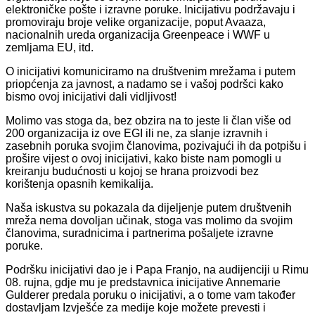
elektroničke pošte i izravne poruke. Inicijativu podržavaju i
promoviraju broje velike organizacije, poput Avaaza,
nacionalnih ureda organizacija Greenpeace i WWF u
zemljama EU, itd.
O inicijativi komuniciramo na društvenim mrežama i putem
priopćenja za javnost, a nadamo se i vašoj podršci kako
bismo ovoj inicijativi dali vidljivost!
Molimo vas stoga da, bez obzira na to jeste li član više od
200 organizacija iz ove EGI ili ne, za slanje izravnih i
zasebnih poruka svojim članovima, pozivajući ih da potpišu i
prošire vijest o ovoj inicijativi, kako biste nam pomogli u
kreiranju budućnosti u kojoj se hrana proizvodi bez
korištenja opasnih kemikalija.
Naša iskustva su pokazala da dijeljenje putem društvenih
mreža nema dovoljan učinak, stoga vas molimo da svojim
članovima, suradnicima i partnerima pošaljete izravne
poruke.
Podršku inicijativi dao je i Papa Franjo, na audijenciji u Rimu
08. rujna, gdje mu je predstavnica inicijative Annemarie
Gulderer predala poruku o inicijativi, a o tome vam također
dostavljam Izvješće za medije koje možete prevesti i