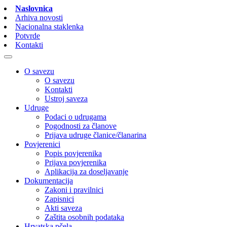
Naslovnica
Arhiva novosti
Nacionalna staklenka
Potvrde
Kontakti
O savezu
O savezu
Kontakti
Ustroj saveza
Udruge
Podaci o udrugama
Pogodnosti za članove
Prijava udruge članice/članarina
Povjerenici
Popis povjerenika
Prijava povjerenika
Aplikacija za doseljavanje
Dokumentacija
Zakoni i pravilnici
Zapisnici
Akti saveza
Zaštita osobnih podataka
Hrvatska pčela