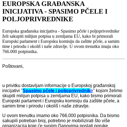
EUROPSKA GRAĐANSKA
INICIJATIVA - SPASIMO PČELE I
POLJOPRIVREDNIKE
Europska građanska inicijativa - Spasimo pčele i poljoprivrednike
želi sakupiti milijun potpisa u zemljama EU, kako bi primorali
Europski parlament i Europsku komisiju da zaštite pčele, a samim
time i prirodu i okoliš i naše zdravlje. U ovom trenutku imaju oko
766.000 potpisnika.
Poštovani,
u privitku dostavljam informacije o Europskoj građanskoj
inicijativi "
Spasimo pčele i poljoprivrednik
e
" kojom želimo
skupiti milijun potpisa u zemljama EU, kako bismo primorali
Europski parlament i Europsku komisiju da zaštite pčele, a
samim time i prirodu i okoliš i naše zdravlje.
U ovom trenutku imamo oko 766.000 potpisnika. Da bismo
sakupili potreban broj, potrebno je mobilizirati što više
organizacija koje će svojim članovima poslati poruke