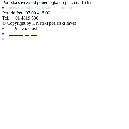
Podrška saveza od ponedjeljka do petka (7-15 h)
pcelarski-savez@hpsavez.tcloud.hr
Pon do Pet : 07:00 - 15:00
Tel.: + 01 4819 536
© Copyright by Hrvatski pčelarski savez
Prijava: Gost
Admin prijava
Odjava