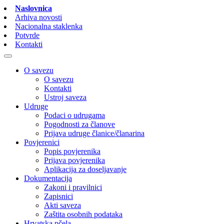
Naslovnica
Arhiva novosti
Nacionalna staklenka
Potvrde
Kontakti
O savezu
O savezu
Kontakti
Ustroj saveza
Udruge
Podaci o udrugama
Pogodnosti za članove
Prijava udruge članice/članarina
Povjerenici
Popis povjerenika
Prijava povjerenika
Aplikacija za doseljavanje
Dokumentacija
Zakoni i pravilnici
Zapisnici
Akti saveza
Zaštita osobnih podataka
Hrvatska pčela