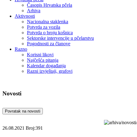
Časopis Hrvatska pčela
Arhiva
Aktivnosti
Nacionalna staklenka
Potvrda za vozila
Potvrda o broju košnica
Sektorske intervencije u pčelarstvu
Pogodnosti za članove
Razno
Korisni likovi
Najčešća pitanja
Kalendar događanja
Razni izvještaji, grafovi
Novosti
Povratak na novosti
26.08.2021
Broj:391