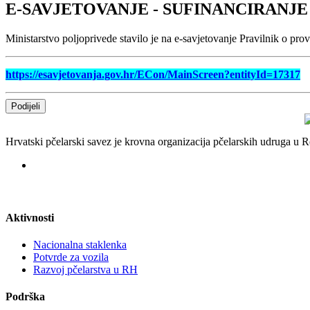
E-SAVJETOVANJE - SUFINANCIRAN
Ministarstvo poljoprivede stavilo je na e-savjetovanje Pravilnik o p
https://esavjetovanja.gov.hr/ECon/MainScreen?entityId=17317
Podijeli
Hrvatski pčelarski savez je krovna organizacija pčelarskih udruga u
Aktivnosti
Nacionalna staklenka
Potvrde za vozila
Razvoj pčelarstva u RH
Podrška