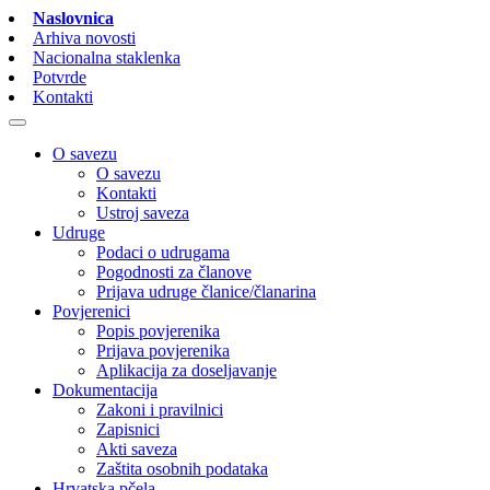
Naslovnica
Arhiva novosti
Nacionalna staklenka
Potvrde
Kontakti
O savezu
O savezu
Kontakti
Ustroj saveza
Udruge
Podaci o udrugama
Pogodnosti za članove
Prijava udruge članice/članarina
Povjerenici
Popis povjerenika
Prijava povjerenika
Aplikacija za doseljavanje
Dokumentacija
Zakoni i pravilnici
Zapisnici
Akti saveza
Zaštita osobnih podataka
Hrvatska pčela