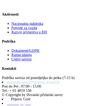
Aktivnosti
Nacionalna staklenka
Potvrde za vozila
Razvoj pčelarstva u RH
Podrška
Dokumenti/GDPR
Razna pitanja
Ustroj saveza
Kontakti
Podrška saveza od ponedjeljka do petka (7-15 h)
pcelarski-savez@hpsavez.tcloud.hr
Pon do Pet : 07:00 - 15:00
Tel.: + 01 4819 536
© Copyright by Hrvatski pčelarski savez
Prijava: Gost
Admin prijava