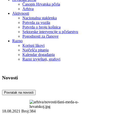
Časopis Hrvatska pčela
Arhiva
Aktivnosti
Nacionalna staklenka
Potvrda za vozila
Potvrda o broju košnica
Sektorske intervencije u pčelarstvu
Pogodnosti za članove
Razno
Korisni likovi
Najčešća pitanja
Kalendar događanja
Razni izvještaji, grafovi
Novosti
Povratak na novosti
18.08.2021
Broj:384