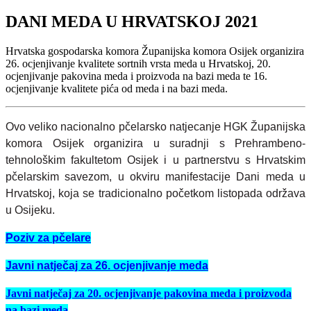
DANI MEDA U HRVATSKOJ 2021
Hrvatska gospodarska komora Županijska komora Osijek organizira
26. ocjenjivanje kvalitete sortnih vrsta meda u Hrvatskoj, 20.
ocjenjivanje pakovina meda i proizvoda na bazi meda te 16.
ocjenjivanje kvalitete pića od meda i na bazi meda.
Ovo veliko nacionalno pčelarsko natjecanje HGK Županijska
komora Osijek organizira u suradnji s Prehrambeno-
tehnološkim fakultetom Osijek i u partnerstvu s Hrvatskim
pčelarskim savezom, u okviru manifestacije Dani meda u
Hrvatskoj, koja se tradicionalno početkom listopada održava
u Osijeku.
Poziv za pčelare
Javni natječaj za 26. ocjenjivanje meda
Javni natječaj za 20. ocjenjivanje pakovina meda i proizvoda
na bazi meda