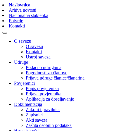
Naslovnica
Arhiva novosti
Nacionalna staklenka
Potvrde
Kontakti
O savezu
O savezu
Kontakti
Ustroj saveza
Udruge
Podaci o udrugama
Pogodnosti za članove
Prijava udruge članice/članarina
Povjerenici
Popis povjerenika
Prijava povjerenika
Aplikacija za doseljavanje
Dokumentacija
Zakoni i pravilnici
Zapisnici
Akti saveza
Zaštita osobnih podataka
Hrvatska pčela