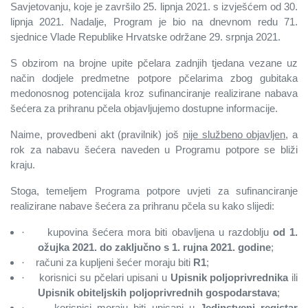
Savjetovanju, koje je završilo 25. lipnja 2021. s izvješćem od 30.
lipnja 2021. Nadalje, Program je bio na dnevnom redu 71.
sjednice Vlade Republike Hrvatske održane 29. srpnja 2021.
S obzirom na brojne upite pčelara zadnjih tjedana vezane uz
način dodjele predmetne potpore pčelarima zbog gubitaka
medonosnog potencijala kroz sufinanciranje realizirane nabava
šećera za prihranu pčela objavljujemo dostupne informacije.
Naime, provedbeni akt (pravilnik) još
nije službeno objavljen
, a
rok za nabavu šećera naveden u Programu potpore se bliži
kraju.
Stoga, temeljem Programa potpore uvjeti za sufinanciranje
realizirane nabave šećera za prihranu pčela su kako slijedi:
kupovina šećera mora biti obavljena u razdoblju
od 1.
·
ožujka 2021. do zaključno s 1. rujna 2021. godine
;
računi za kupljeni šećer moraju biti
R1
;
·
korisnici su pčelari upisani u
Upisnik poljoprivrednika
ili
·
Upisnik obiteljskih poljoprivrednih gospodarstava
;
korisnici moraju biti upisani u
Jedinstveni registar