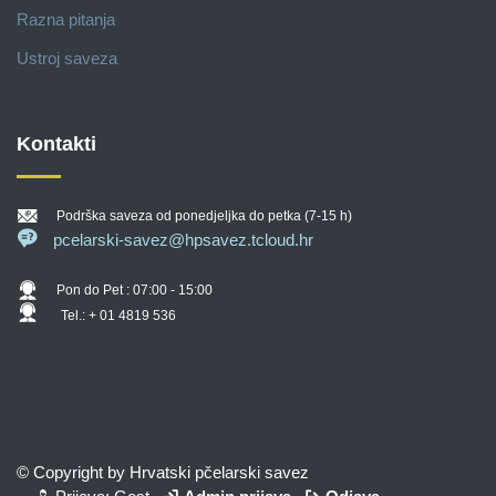
Razna pitanja
Ustroj saveza
Kontakti
Podrška saveza od ponedjeljka do petka (7-15 h)
pcelarski-savez@hpsavez.tcloud.hr
Pon do Pet : 07:00 - 15:00
Tel.: + 01 4819 536
© Copyright by Hrvatski pčelarski savez