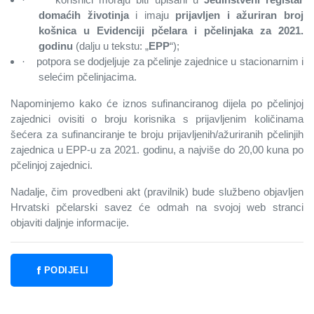
·
domaćih životinja
i imaju
prijavljen i ažuriran broj
košnica u Evidenciji pčelara i pčelinjaka za 2021.
godinu
(dalju u tekstu: „
EPP
“);
potpora se dodjeljuje za pčelinje zajednice u stacionarnim i
·
selećim pčelinjacima.
Napominjemo kako će iznos sufinanciranog dijela po pčelinjoj
zajednici ovisiti o broju korisnika s prijavljenim količinama
šećera za sufinanciranje te broju prijavljenih/ažuriranih pčelinjih
zajednica u EPP-u za 2021. godinu, a najviše do 20,00 kuna po
pčelinjoj zajednici.
Nadalje, čim provedbeni akt (pravilnik) bude službeno objavljen
Hrvatski pčelarski savez će odmah na svojoj web stranci
objaviti daljnje informacije.
PODIJELI